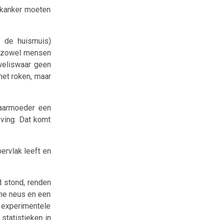
 kanker moeten
n de huismuis)
an zowel mensen
 weliswaar geen
met roken, maar
baarmoeder een
eving. Dat komt
pervlak leeft en
d stond, renden
jne neus en een
experimentele
statistieken in