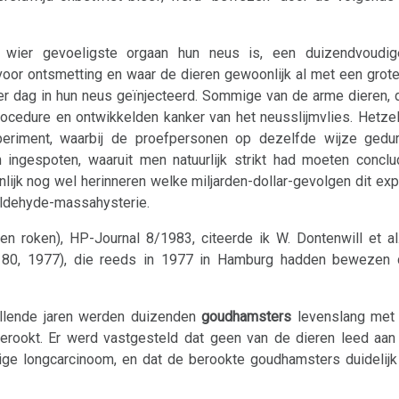
, wier gevoeligste orgaan hun neus is, een duizendvoudige
 voor ontsmetting en waar de dieren gewoonlijk al met een gro
r dag in hun neus geïnjecteerd. Sommige van de arme dieren, d
rocedure en ontwikkelden kanker van het neusslijmvlies. Hetze
eriment, waarbij de proefpersonen op dezelfde wijze gedu
ingespoten, waaruit men natuurlijk strikt had moeten conclud
lijk nog wel herinneren welke miljarden-dollar-gevolgen dit ex
aldehyde-massahysterie.
en roken), HP-Journal 8/1983, citeerde ik W. Dontenwill et al. 
-180, 1977), die reeds in 1977 in Hamburg hadden bewezen 
illende jaren werden duizenden
goudhamsters
levenslang met 
n berookt. Er werd vastgesteld dat geen van de dieren leed aa
llige longcarcinoom, en dat de berookte goudhamsters duidelij