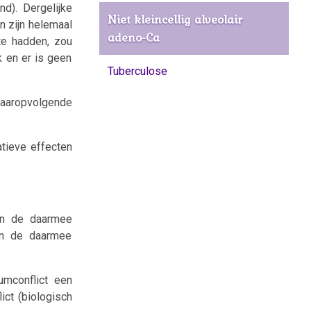
nd). Dergelijke
Niet kleincellig alveolair
n zijn helemaal
adeno-Ca
te hadden, zou
k en er is geen
Tuberculose
daaropvolgende
atieve effecten
en de daarmee
 en de daarmee
umconflict een
ict (biologisch