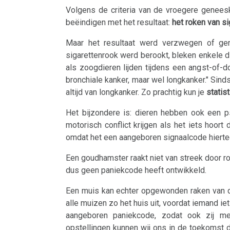
Volgens de criteria van de vroegere genees
gebied
beëindigen met het resultaat:
het roken van si
Neus
Maar het resultaat werd verzwegen of gere
sigarettenrook werd berookt, bleken enkele d
De
als zoogdieren lijden tijdens een angst-of-d
pagina
bronchiale kanker, maar wel longkanker." Sin
altijd van longkanker. Zo prachtig kun je
statis
is
onder
Het bijzondere is: dieren hebben ook een 
motorisch conflict krijgen als het iets hoort
constructie
omdat het een aangeboren signaalcode hierte
Een goudhamster raakt niet van streek door roo
dus geen paniekcode heeft ontwikkeld.
Een muis kan echter opgewonden raken van de 
alle muizen zo het huis uit, voordat iemand i
aangeboren paniekcode, zodat ook zij met
opstellingen kunnen wij ons in de toekomst 