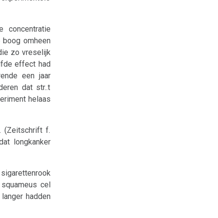
 concentratie
te boog omheen
ie zo vreselijk
lfde effect had
rende een jaar
eren dat str..t
periment helaas
(Zeitschrift f.
dat longkanker
sigarettenrook
n squameus cel
k langer hadden