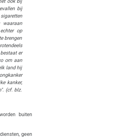
et ook bij
vallen bij
sigaretten
s waaraan
 echter op
te brengen
grotendeels
 bestaat er
sico om aan
lk land hij
 longkanker
ke kanker,
 (cf. blz.
worden buiten
 diensten, geen