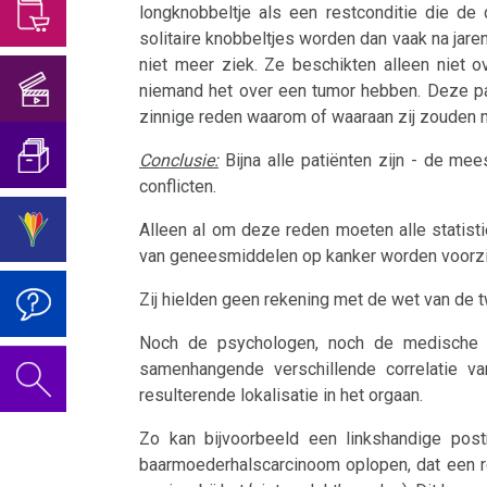
van
Verjaardagsconcert
tot
longknobbeltje als een restconditie die de 
van
Dr.
2018
nu
solitaire knobbeltjes worden dan vaak na jaren
Oogaandoeningen
Trnava
niet meer ziek. Ze beschikten alleen niet 
Hamer,
toe
Verjaardagsconcert
niemand het over een tumor hebben. Deze pati
Blaaskanker
2024
ORF
zinnige reden waarom of waaraan zij zouden 
2019
De
1994
Borstkanker
statistieken
Conclusie:
Bijna alle patiënten zijn - de m
De
conflicten.
Sanatorium
van
Boulimia
video
2022
Rosenhof
succesgevallen
Alleen al om deze reden moeten alle statist
voor
Darmkanker
van geneesmiddelen op kanker worden voorzie
in
de
de
Rectum-
Zij hielden geen rekening met de wet van de 
verjaardag
geneeskunde
Ca
2020
2022
Noch de psychologen, noch de medische st
tot
samenhangende verschillende correlatie v
Eierstok
nu
resulterende lokalisatie in het orgaan.
toe
Huidveranderingen
Zo kan bijvoorbeeld een linkshandige post
2005
baarmoederhalscarcinoom oplopen, dat een re
Niet