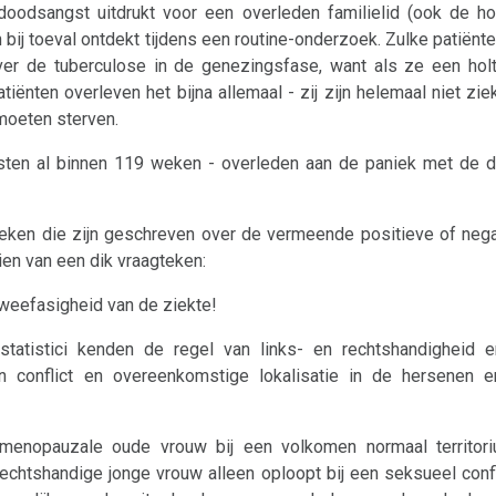
doodsangst uitdrukt voor een overleden familielid (ook de ho
 bij toeval ontdekt tijdens een routine-onderzoek. Zulke patiënte
over de tuberculose in de genezingsfase, want als ze een hol
ënten overleven het bijna allemaal - zij zijn helemaal niet zie
moeten sterven.
eesten al binnen 119 weken - overleden aan de paniek met de 
ieken die zijn geschreven over de vermeende positieve of neg
n van een dik vraagteken:
tweefasigheid van de ziekte!
atistici kenden de regel van links- en rechtshandigheid 
an conflict en overeenkomstige lokalisatie in de hersenen
menopauzale oude vrouw bij een volkomen normaal territori
chtshandige jonge vrouw alleen oploopt bij een seksueel confl