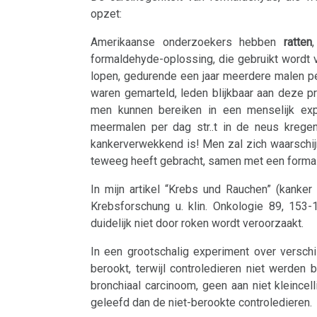
Longkanker
opzet:
Lymfeklieren
Amerikaanse onderzoekers hebben
ratten
formaldehyde-oplossing, die gebruikt wordt
Hodgkin/Non-
lopen, gedurende een jaar meerdere malen pe
Hodgkin
waren gemarteld, leden blijkbaar aan deze p
men kunnen bereiken in een menselijk exp
Maagkanker
meermalen per dag str..t in de neus kregen 
kankerverwekkend is! Men zal zich waarschijn
Mesothelioom
teweeg heeft gebracht, samen met een form
In mijn artikel “Krebs und Rauchen” (kanker 
Multiple
Krebsforschung u. klin. Onkologie 89, 153
Sclerose
duidelijk niet door roken wordt veroorzaakt.
Epilepsie
In een grootschalig experiment over versch
berookt, terwijl controledieren niet werde
Parkinson
bronchiaal carcinoom, geen aan niet kleince
geleefd dan de niet-berookte controledieren.
Mond