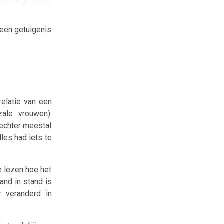
 een getuigenis
relatie van een
zale vrouwen).
 echter meestal
les had iets te
e lezen hoe het
and in stand is
r veranderd in