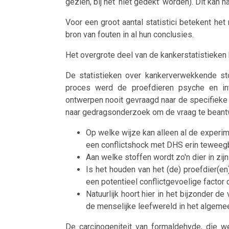
Neurodermatitis
gezien, bij het ‘niet gedekt’ worden). Dit ka
kleincellig
Voor een groot aantal statistici betekent he
Melanoom
alveolair
bron van fouten in al hun conclusies.
adeno-
De
Hart
Het overgrote deel van de kankerstatistieken
Ca
pagina
Hersentumoren
is
De statistieken over kankerverwekkende st
Tuberculose
proces werd de proefdieren psyche en int
onder
Testiculair
ontwerpen nooit gevraagd naar de specifieke
constructie
carcinoom
naar gedragsonderzoek om de vraag te bean
Op welke wijze kan alleen al de experime
Strottenhoofd
een conflictshock met DHS erin tewee
Aan welke stoffen wordt zo'n dier in zij
Botkanker
Is het houden van het (de) proefdier(e
een potentieel conflictgevoelige factor
Leukemie
Natuurlijk hoort hier in het bijzonder d
de menselijke leefwereld in het algeme
Leverkanker
De carcinogeniteit van formaldehyde, die 