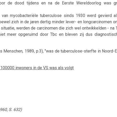
voor de dood tijdens en na de Eerste Wereldoorlog was gr
t van mycobacteriële tuberculose sinds 1930 werd gevierd als
ewel zich in de jaren dertig minder lever- en longcarcinomen o
ituatie, werden de carcinomen die zich wel ontwikkelden - na
iet meer opgeruimd door Tbc en bleven zij dus diagnostisch
es Menschen, 1989, p.3), "was de tuberculose-sterfte in Noord-
r 100000 inwoners in de VS was als volgt
960, S. 632)