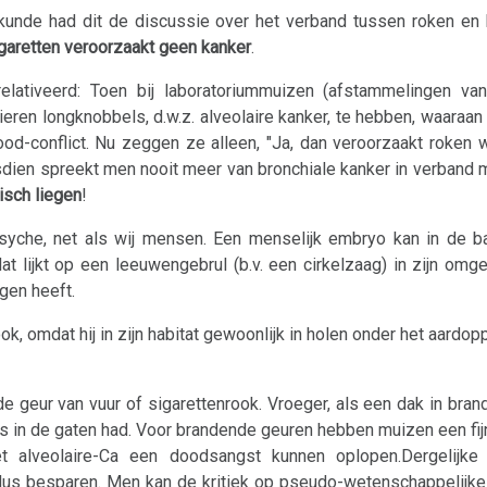
kunde had dit de discussie over het verband tussen roken en
garetten veroorzaakt geen kanker
.
lativeerd: Toen bij laboratoriummuizen (afstammelingen va
ieren longknobbels, d.w.z. alveolaire kanker, te hebben, waara
ood-conflict. Nu zeggen ze alleen, "Ja, dan veroorzaakt roken
dsdien spreekt men nooit meer van bronchiale kanker in verband 
tisch liegen
!
psyche, net als wij mensen. Een menselijk embryo kan in de 
 dat lijkt op een leeuwengebrul (b.v. een cirkelzaag) in zijn omg
gen heeft.
k, omdat hij in zijn habitat gewoonlijk in holen onder het aardop
geur van vuur of sigarettenrook. Vroeger, als een dak in bran
ets in de gaten had. Voor brandende geuren hebben muizen een fi
 alveolaire-Ca een doodsangst kunnen oplopen.Dergelijke 
dus besparen. Men kan de kritiek op pseudo-wetenschappelijke 