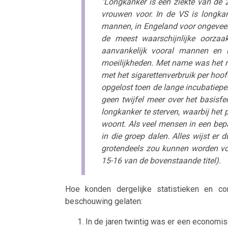
"Longkanker is een ziekte van de 
vrouwen voor. In de VS is longkan
mannen, in Engeland voor ongeveer
de meest waarschijnlijke oorzaa
aanvankelijk vooral mannen en l
moeilijkheden. Met name was het n
met het sigarettenverbruik per hoo
opgelost toen de lange incubatieper
geen twijfel meer over het basisfei
longkanker te sterven, waarbij het 
woont. Als veel mensen in een bepa
in die groep dalen. Alles wijst er
grotendeels zou kunnen worden voo
15-16 van de bovenstaande titel).
Hoe konden dergelijke statistieken en co
beschouwing gelaten:
In de jaren twintig was er een economi