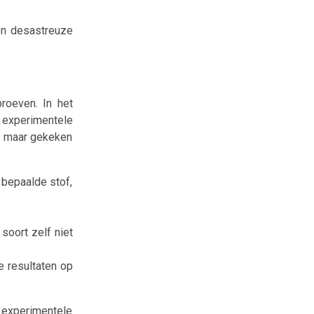
een desastreuze
roeven. In het
 experimentele
fs maar gekeken
 bepaalde stof,
soort zelf niet
e resultaten op
 experimentele