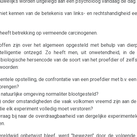
n nauwelijks worden uitgelegd aan een psycholoog vandaag de dag.
t niet kennen van de betekenis van links- en rechtshandigheid 
 heeft betrekking op vermeende carcinogenen.
offen zijn over het algemeen opgesteld met behulp van dierp
elligentie ontzegd. Zo heeft men, uit onwetendheid, in de
 biologische hersencode van de soort van het proefdier of zel
twoorden:
ntele opstelling, de confrontatie van een proefdier met b.v. een
gbrengen?
n natuurlijke omgeving normaliter blootgesteld?
n) onder omstandigheden die vaak volkomen vreemd zijn aan de 
 die elk experiment volledig moet verstoren?
e vraag bij naar de overdraagbaarheid van dergelijke experimentel
en.
wereldwijd onbetwist bleef, werd "bewezen" door de volgende