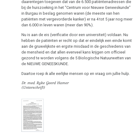
Multiple
daarentegen toegeven dat van de 6.500 patiëntenadressen die
DHS
bij de huiszoeking in het "Centrum voor Nieuwe Geneeskunde"
Sclerose
in Burgau in beslag genomen waren (de meeste van hen
Hamerse
patiënten met vergevorderde kanker) er na 4 tot 5 jaar nog meer
Epilepsie
Haarden
dan 6.000 in leven waren (meer dan 90%).
Parkinson
Nu is aan de eis (verificatie door een universiteit) voldaan. Nu
Links-
hebben de patiënten er recht op dat er eindelijk een einde komt
of
Mond
aan de gruwelijkste en ergste misdaad in de geschiedenis van
rechtshandigheid
de mensheid en dat allen evenveel kans krijgen om officieel
gebied
gezond te worden volgens de 5 Biologische Natuurwetten van
de NIEUWE GENEESKUNDE.
Hormonen
Neus
Daartoe roep ik alle eerlijke mensen op en vraag om jullie hulp.
Sporen
De
Dr. med. Ryke Geerd Hamer
pagina
(Unterschrift)
Kiembladen
is
onder
Immuunsysteem
constructie
Microben
Kanker