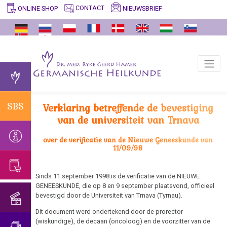
CONTACT
NIEUWSBRIEF
ONLINE SHOP
SBS
INFO
GERMANISCHE
ARCHIEF
VIDEO'S
ONDERWIJSPROGRAMMA
ERFAHRUNGSBERICHTE
ONDERSTEUNING
ENTDECKER
Zinvolle
Vertalers
Feiten
Verklaring
Habilitatierede
Belangrijke
Ik
Dr.
biologische
en
betreffende
Universiteit
informatie
zoek
med.
speciale
Waarom
vertalingen
de
Trnava
hulp...
Ryke
programma's
Germanische
Bestaan
verificatie
Geerd
van
Overdenking:
Heilkunde?
Interview
zogenaamde
Congressen:
SBS
Verklaring betreffende de bevestiging
in
Hamer
de
vaccinatie
met
virussen?
Alternatieve
van de universiteit van Trnava
Trnava
natuur
Het
Dr.
manieren...
Afscheid
onderscheid
Bevestiging
Hamer
van
over de verificatie van de Nieuwe Geneeskunde van
AIDS
met
11/09/98
van
1998
Dr.
psychologie
Allergieën
de
Hamer
Patiënte
Universiteit
Sinds 11 september 1998 is de verificatie van de NIEUWE
Het
Astma
van
Verjaardagsconcert
GENEESKUNDE, die op 8 en 9 september plaatsvond, officieel
van
onderscheid
Dr.
2018
bevestigd door de Universiteit van Trnava (Tyrnau).
Trnava
Oogaandoeningen
met
Hamer,
Dit document werd ondertekend door de prorector
psychosomatiek
Verjaardagsconcert
2024
ORF
(wiskundige), de decaan (oncoloog) en de voorzitter van de
Blaaskanker