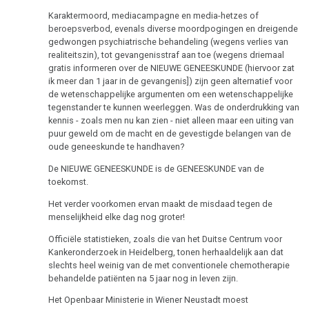
Testiculair
Biologische
Karaktermoord, mediacampagne en media-hetzes of
carcinoom
natuurwet
beroepsverbod, evenals diverse moordpogingen en dreigende
gedwongen psychiatrische behandeling (wegens verlies van
Strottenhoofd
2e
realiteitszin), tot gevangenisstraf aan toe (wegens driemaal
Biologische
gratis informeren over de NIEUWE GENEESKUNDE (hiervoor zat
Botkanker
ik meer dan 1 jaar in de gevangenis]) zijn geen alternatief voor
natuurwet
de wetenschappelijke argumenten om een wetenschappelijke
Leukemie
tegenstander te kunnen weerleggen. Was de onderdrukking van
3e
kennis - zoals men nu kan zien - niet alleen maar een uiting van
Biologische
Leverkanker
puur geweld om de macht en de gevestigde belangen van de
natuurwet
oude geneeskunde te handhaven?
Longkanker
De NIEUWE GENEESKUNDE is de GENEESKUNDE van de
4e
toekomst.
Lymfeklieren
Biologische
Het verder voorkomen ervan maakt de misdaad tegen de
natuurwet
Hodgkin/Non-
menselijkheid elke dag nog groter!
Hodgkin
5e
Officiële statistieken, zoals die van het Duitse Centrum voor
Biologische
Kankeronderzoek in Heidelberg, tonen herhaaldelijk aan dat
Maagkanker
slechts heel weinig van de met conventionele chemotherapie
natuurwet
behandelde patiënten na 5 jaar nog in leven zijn.
Mesothelioom
Nomenclatuur
Het Openbaar Ministerie in Wiener Neustadt moest