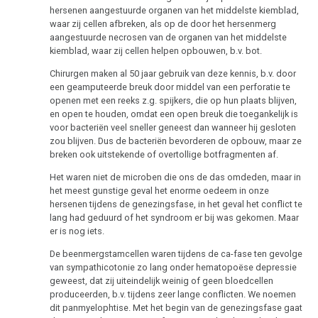
hersenen aangestuurde organen van het middelste kiemblad,
waar zij cellen afbreken, als op de door het hersenmerg
aangestuurde necrosen van de organen van het middelste
kiemblad, waar zij cellen helpen opbouwen, b.v. bot.
Chirurgen maken al 50 jaar gebruik van deze kennis, b.v. door
een geamputeerde breuk door middel van een perforatie te
openen met een reeks z.g. spijkers, die op hun plaats blijven,
en open te houden, omdat een open breuk die toegankelijk is
voor bacteriën veel sneller geneest dan wanneer hij gesloten
zou blijven. Dus de bacteriën bevorderen de opbouw, maar ze
breken ook uitstekende of overtollige botfragmenten af.
Het waren niet de microben die ons de das omdeden, maar in
het meest gunstige geval het enorme oedeem in onze
hersenen tijdens de genezingsfase, in het geval het conflict te
lang had geduurd of het syndroom er bij was gekomen. Maar
er is nog iets.
De beenmergstamcellen waren tijdens de ca-fase ten gevolge
van sympathicotonie zo lang onder hematopoëse depressie
geweest, dat zij uiteindelijk weinig of geen bloedcellen
produceerden, b.v. tijdens zeer lange conflicten. We noemen
dit panmyelophtise. Met het begin van de genezingsfase gaat