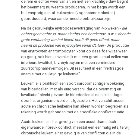
de rem er echter weer van af, en met een krachtige duw begint
het beenmerg nu weer te produceren. In het begin wordt een
buitensporig aantal leukocyten (zogenaamde blasten)
geproduceerd, waarvan de meeste onbruikbaar zijn.
Na de gebruikelijke erytropoësevertraging van 4-6 weken -
die
echter geen echte is, maar slechts een berekende, d.w.z. door de
grote verdunning van het bloed, heeft dit geen effect, maar
neemt de productie van erytrocyten vanaf CL toe!
- De productie
van erytrocyten en trombocyten komt op dezelfde wijze weer
op gang, ook hier aanvankelijk met een groot aantal cellen van
inferieure kwaliteit, b.v. erytrocyten met een verminderd
zuurstofopnamevermogen. Dit resulteert in een "vertraagde
anemie met gelijktijdige leukemie".
Leukemie is praktisch een soort sarcoomachtige woekering
van bloedcellen, met als enig verschil dat de overmatig en
kwalitatief slecht gevormde bloedcellen al na enkele dagen
door het organisme worden afgestoten. Het verschil tussen
acute en chronische leukemie kan alleen worden begrepen als
rekening wordt gehouden met de specifieke conflictsituatie.
Acute leukemie is het gevolg van een acuut dramatisch
eigenwaarde inbreuk conflict, meestal een eenmalig iets, terwijl
chronische leukemie het gevolg is van conflicten die in de