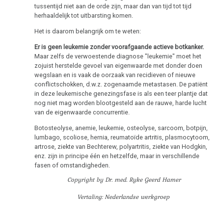
tussentijd niet aan de orde zijn, maar dan van tijd tot tijd
herhaaldelijk tot uitbarsting komen.
Het is daarom belangrijk om te weten:
Er is geen leukemie zonder voorafgaande actieve botkanker.
Maar zelfs de verwoestende diagnose "leukemie" moet het
zojuist herstelde gevoel van eigenwaarde met donder doen
wegslaan en is vaak de oorzaak van recidieven of nieuwe
conflictschokken, d.w.z. zogenaamde metastasen. De patiënt
in deze leukemische genezingsfase is als een teer plantje dat
nog niet mag worden blootgesteld aan de rauwe, harde lucht
van de eigenwaarde concurrentie.
Botosteolyse, anemie, leukemie, osteolyse, sarcoom, botpijn,
lumbago, scoliose, hernia, reumatoïde artritis, plasmocytoom,
artrose, ziekte van Bechterew, polyartritis, ziekte van Hodgkin,
enz. zijn in principe één en hetzelfde, maar in verschillende
fasen of omstandigheden.
Copyright by Dr. med. Ryke Geerd Hamer
Vertaling: Nederlandse werkgroep