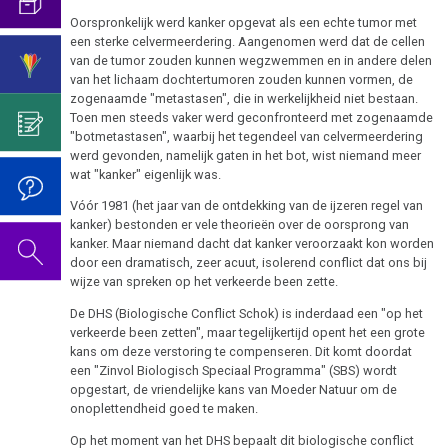
2019
1994
Het
Oorspronkelijk werd kanker opgevat als een echte tumor met
Borstkanker
een sterke celvermeerdering. Aangenomen werd dat de cellen
onderscheid
De
Sanatorium
van de tumor zouden kunnen wegzwemmen en in andere delen
met
video
Boulimia
2022
Rosenhof
van het lichaam dochtertumoren zouden kunnen vormen, de
psycho-
voor
zogenaamde "metastasen", die in werkelijkheid niet bestaan.
Darmkanker
oncologie
de
Toen men steeds vaker werd geconfronteerd met zogenaamde
"botmetastasen", waarbij het tegendeel van celvermeerdering
verjaardag
Rectum-
Germanische
werd gevonden, namelijk gaten in het bot, wist niemand meer
2020
2022
Ca
wat "kanker" eigenlijk was.
Heilkunde
Vóór 1981 (het jaar van de ontdekking van de ijzeren regel van
Eierstok
Gedragscode
kanker) bestonden er vele theorieën over de oorsprong van
kanker. Maar niemand dacht dat kanker veroorzaakt kon worden
2005
Huidveranderingen
Biologische
door een dramatisch, zeer acuut, isolerend conflict dat ons bij
Harmonie
wijze van spreken op het verkeerde been zette.
Neurodermatitis
De DHS (Biologische Conflict Schok) is inderdaad een "op het
De
verkeerde been zetten", maar tegelijkertijd opent het een grote
Melanoom
De
5
kans om deze verstoring te compenseren. Dit komt doordat
pagina
biologische
een "Zinvol Biologisch Speciaal Programma" (SBS) wordt
Hart
is
opgestart, de vriendelijke kans van Moeder Natuur om de
natuurwetten
onoplettendheid goed te maken.
onder
Hersentumoren
1e
constructie
Op het moment van het DHS bepaalt dit biologische conflict