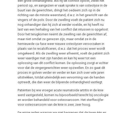
een grote onhandigheid. Als hij dit conflict oplost, zwelt het
periost op, en aangezien er vaak sprake is van osteolyse in de
buurt van de gewrichten, dringt het oedeem zich op in de
richting van de minste weerstand, d.w.z. in het gewricht van de
vingers of de pols. Door de zwelling voelt de patiënt zich nu
nog onhandiger dan hij zich al eerder voelde, en hij heeft nu
last van een herhaling van het conflict dat intussen is opgelost.
Door het terugkomen neemt de zwelling van de gewrichten af,
maar niet omdat ze genezen zijn, maar omdat ze in de
hernieuwde ca-fase weer nieuwe osteolysen veroorzaken in
plaats van te recalcificeren, d.w.z. dat het proces weer wordt
omgekeerd. Als de zwelling weer afneemt, voelt de patiënt zich
weer vaardiger met zijn handen en kan hij weer tot een
oplossing van dit conflict komen. De oplossing zorgt er echter
voor dat de vingergewrichten weer opzwellen. En zo gaat dit
proces in golven verder en verder en kan zich over vele jaren
uitstrekken, totdat uiteindelijk een vervorming van de handen
optreedt, die dan weer de blijvende onhandigheid vastlegt.
Patiënten bij wie vroeger acute reumatoïde artritis in de knie
werd vastgesteld, komen nu bijvoorbeeld terecht bij oncologie
en worden behandeld voor osteosarcoom. Het sterftecijfer
voor osteosarcoom van de knie is zeer, zeer hoog.
De enige reden waarom we niet begrepen dat de twee één en