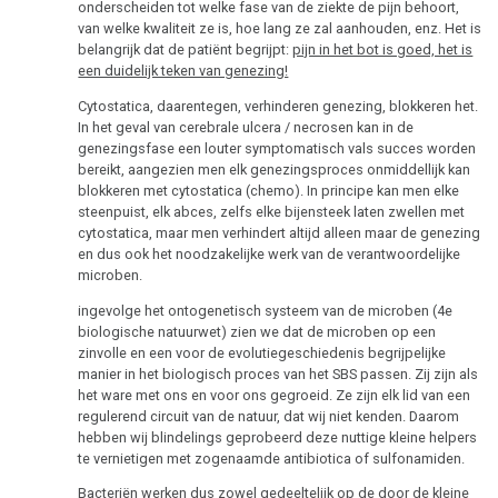
onderscheiden tot welke fase van de ziekte de pijn behoort,
van welke kwaliteit ze is, hoe lang ze zal aanhouden, enz. Het is
belangrijk dat de patiënt begrijpt:
pijn in het bot is goed, het is
een duidelijk teken van genezing!
Cytostatica, daarentegen, verhinderen genezing, blokkeren het.
In het geval van cerebrale ulcera / necrosen kan in de
genezingsfase een louter symptomatisch vals succes worden
bereikt, aangezien men elk genezingsproces onmiddellijk kan
blokkeren met cytostatica (chemo). In principe kan men elke
steenpuist, elk abces, zelfs elke bijensteek laten zwellen met
cytostatica, maar men verhindert altijd alleen maar de genezing
en dus ook het noodzakelijke werk van de verantwoordelijke
microben.
ingevolge het ontogenetisch systeem van de microben (4e
biologische natuurwet) zien we dat de microben op een
zinvolle en een voor de evolutiegeschiedenis begrijpelijke
manier in het biologisch proces van het SBS passen. Zij zijn als
het ware met ons en voor ons gegroeid. Ze zijn elk lid van een
regulerend circuit van de natuur, dat wij niet kenden. Daarom
hebben wij blindelings geprobeerd deze nuttige kleine helpers
te vernietigen met zogenaamde antibiotica of sulfonamiden.
Bacteriën werken dus zowel gedeeltelijk op de door de kleine