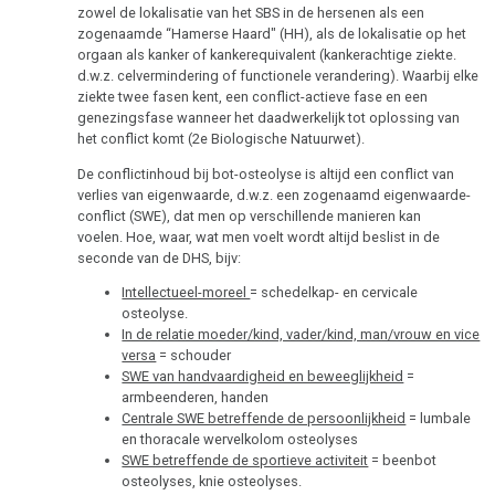
Testiculair
Biologische
zowel de lokalisatie van het SBS in de hersenen als een
carcinoom
zogenaamde “Hamerse Haard" (HH), als de lokalisatie op het
natuurwet
orgaan als kanker of kankerequivalent (kankerachtige ziekte.
d.w.z. celvermindering of functionele verandering). Waarbij elke
Strottenhoofd
2e
ziekte twee fasen kent, een conflict-actieve fase en een
Biologische
genezingsfase wanneer het daadwerkelijk tot oplossing van
Botkanker
natuurwet
het conflict komt (2e Biologische Natuurwet).
Leukemie
De conflictinhoud bij bot-osteolyse is altijd een conflict van
3e
verlies van eigenwaarde, d.w.z. een zogenaamd eigenwaarde-
Biologische
Leverkanker
conflict (SWE), dat men op verschillende manieren kan
natuurwet
voelen. Hoe, waar, wat men voelt wordt altijd beslist in de
Longkanker
seconde van de DHS, bijv:
4e
Intellectueel-moreel
= schedelkap- en cervicale
Lymfeklieren
Biologische
osteolyse.
natuurwet
In de relatie moeder/kind, vader/kind, man/vrouw en vice
Hodgkin/Non-
versa
= schouder
Hodgkin
5e
SWE van handvaardigheid en beweeglijkheid
=
armbeenderen, handen
Biologische
Maagkanker
Centrale SWE betreffende de persoonlijkheid
= lumbale
natuurwet
en thoracale wervelkolom osteolyses
Mesothelioom
SWE betreffende de sportieve activiteit
= beenbot
Nomenclatuur
osteolyses, knie osteolyses.