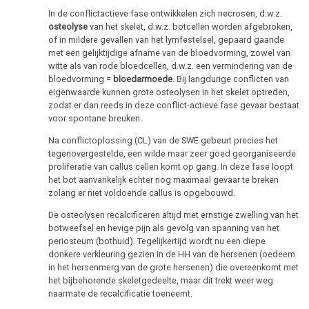
Multiple
DHS
In de conflictactieve fase ontwikkelen zich necrosen, d.w.z.
Sclerose
osteolyse
van het skelet, d.w.z. botcellen worden afgebroken,
Hamerse
of in mildere gevallen van het lymfestelsel, gepaard gaande
Epilepsie
met een gelijktijdige afname van de bloedvorming, zowel van
Haarden
witte als van rode bloedcellen, d.w.z. een vermindering van de
Parkinson
bloedvorming =
bloedarmoede
. Bij langdurige conflicten van
Links-
eigenwaarde kunnen grote osteolysen in het skelet optreden,
of
Mond
zodat er dan reeds in deze conflict-actieve fase gevaar bestaat
rechtshandigheid
voor spontane breuken.
gebied
Na conflictoplossing (CL) van de SWE gebeurt precies het
Hormonen
Neus
tegenovergestelde, een wilde maar zeer goed georganiseerde
proliferatie van callus cellen komt op gang. In deze fase loopt
Sporen
De
het bot aanvankelijk echter nog maximaal gevaar te breken
pagina
zolang er niet voldoende callus is opgebouwd.
Kiembladen
is
De osteolysen recalcificeren altijd met ernstige zwelling van het
onder
Immuunsysteem
botweefsel en hevige pijn als gevolg van spanning van het
constructie
periosteum (bothuid). Tegelijkertijd wordt nu een diepe
donkere verkleuring gezien in de HH van de hersenen (oedeem
Microben
in het hersenmerg van de grote hersenen) die overeenkomt met
het bijbehorende skeletgedeelte, maar dit trekt weer weg
Kanker
naarmate de recalcificatie toeneemt.