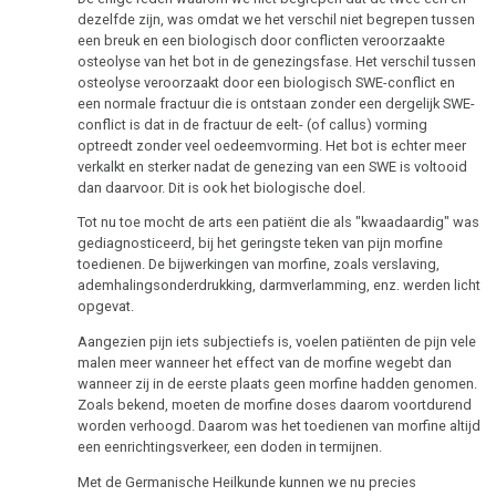
dezelfde zijn, was omdat we het verschil niet begrepen tussen
een breuk en een biologisch door conflicten veroorzaakte
osteolyse van het bot in de genezingsfase. Het verschil tussen
osteolyse veroorzaakt door een biologisch SWE-conflict en
een normale fractuur die is ontstaan zonder een dergelijk SWE-
conflict is dat in de fractuur de eelt- (of callus) vorming
optreedt zonder veel oedeemvorming. Het bot is echter meer
verkalkt en sterker nadat de genezing van een SWE is voltooid
dan daarvoor. Dit is ook het biologische doel.
Tot nu toe mocht de arts een patiënt die als "kwaadaardig" was
gediagnosticeerd, bij het geringste teken van pijn morfine
toedienen. De bijwerkingen van morfine, zoals verslaving,
ademhalingsonderdrukking, darmverlamming, enz. werden licht
opgevat.
Aangezien pijn iets subjectiefs is, voelen patiënten de pijn vele
malen meer wanneer het effect van de morfine wegebt dan
wanneer zij in de eerste plaats geen morfine hadden genomen.
Zoals bekend, moeten de morfine doses daarom voortdurend
worden verhoogd. Daarom was het toedienen van morfine altijd
een eenrichtingsverkeer, een doden in termijnen.
Met de Germanische Heilkunde kunnen we nu precies