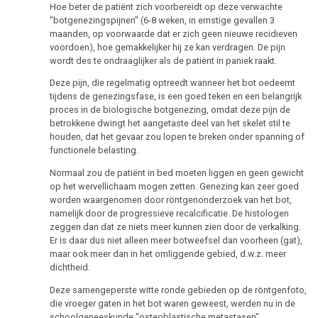
Dieren
Hoe beter de patiënt zich voorbereidt op deze verwachte
en
"botgenezingspijnen" (6-8 weken, in ernstige gevallen 3
maanden, op voorwaarde dat er zich geen nieuwe recidieven
planten
voordoen), hoe gemakkelijker hij ze kan verdragen. De pijn
wordt des te ondraaglijker als de patiënt in paniek raakt.
Deze pijn, die regelmatig optreedt wanneer het bot oedeemt
tijdens de genezingsfase, is een goed teken en een belangrijk
Roken
proces in de biologische botgenezing, omdat deze pijn de
en
betrokkene dwingt het aangetaste deel van het skelet stil te
kanker
houden, dat het gevaar zou lopen te breken onder spanning of
functionele belasting.
Metastasen
Normaal zou de patiënt in bed moeten liggen en geen gewicht
op het wervellichaam mogen zetten. Genezing kan zeer goed
Medicatie
worden waargenomen door röntgenonderzoek van het bot,
namelijk door de progressieve recalcificatie. De histologen
Tumormarker
zeggen dan dat ze niets meer kunnen zien door de verkalking.
Er is daar dus niet alleen meer botweefsel dan voorheen (gat),
Pijn
maar ook meer dan in het omliggende gebied, d.w.z. meer
dichtheid.
Therapie
Deze samengeperste witte ronde gebieden op de röntgenfoto,
Mein
die vroeger gaten in het bot waren geweest, werden nu in de
schoolgeneeskunde "osteoblastische metastasen"