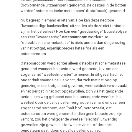
Studentenmädchen
(botvormende uitzaaiingen) genoemd. De gaatjes in de botten
-
werden "osteoclastische metastasen" (botafbraak) genoemd.
Therapeutische
Nu begreep niemand er iets van. Hoe kan deze necrose
sensatie
"kwaadaardige kankercellen" uitzenden als deze niet te vinden
zijn in het celverlies? Hoe kon een "goedaardige" botosteolyse
Het
een zeer "kwaadaardig"
osteosarcoom
worden? De
ideale
"osteoblastische metastase" is niets anders dan de genezing
ziekenhuis
van het botgat, eigenlijk precies hetzelfde als een
osteosarcoom.
Statistieken
Osteosarcoom werd echter alleen osteoblastische metastase
genoemd wanneer het periost werd geopend, b.v. om een
zogenaamd "weefselmonster" te nemen. In dit geval had het
onder druk staande callus vocht, dat zich met het oog op
Volksgezondheid
genezing in een botgat had gevormd, weefseldruk veroorzaakt
en het periost in het bot opgezwollen, zich via het geopende
periost een weg gebaand naar het omringende weefsel, het
weefsel door de callus cellen vergroot en verhard en daar een
zogenaamd sarcoom, een "half bot", veroorzaakt, dat
osteosarcoom werd genoemd. Indien geen biopsie zou zijn
verricht, zou het omliggende weefsel "slechts" uitwendig
gezwollen zijn geweest. Hoewel de vloeistof door het
periosteum gaat, doen de callus cellen dat niet.