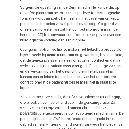
Volgens de opvatting van de Germanische Heilkunde dat op
dezelfde plaats van het orgaan altijd dezelfde histologische
formatie wordt aangetroffen, zelfs in het geval van kanker, zijn
puncties en biopsies vrijwel geheel overbodig. Op grond van
onze ervaring weten wij dat het computertomogram van de
hersenen (CT) betrouwbaarder informatie kan geven over een
histologische vorming dan een biopsie.
Overigens hebben we hier te maken met hetzelfde proces als
bijvoorbeeld bij acute
reuma van de gewrichten
, b.v. in de knie,
dat de genezingsfase is na een onsportief conflict en dat na
verloop van tijd spontaan weer over gaat. De ernstige zwelling
en de vervorming van het gewricht, die in feite passief is,
kunnen echter leiden tot een herhaling van het onsportieve
conflict, omdat de patiënt nu des te meer niet in staat is te
lopen.
Zo zijn er vicieuze cirkels, die ofwel voortkomen uit onbegrip,
ofwel ook uit een reële handicap in de genezingsfase. Zo'n
vicieuze cirkel is bijvoorbeeld primair chronisch PCP =
polyartritis,
die gebaseerd is op het volgende mechanisme: De
patiënt lijdt aan een SWE betreffende onhandigheid in het
gebied van zijn vingers of hand skelet, vanwege het plegen van