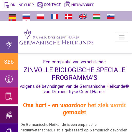
CONTACT
NIEUWSBRIEF
ONLINE SHOP
SBS
INFO
GERMANISCHE
ARCHIEF
VIDEO'S
ONDERWIJSPROGRAMMA
ERFAHRUNGSBERICHTE
ONDERSTEUNING
ENTDECKER
Zinvolle
Vertalers
Feiten
Verklaring
Habilitatierede
Belangrijke
Ik
Dr.
biologische
en
betreffende
Universiteit
informatie
zoek
med.
speciale
Waarom
vertalingen
de
Trnava
hulp...
Ryke
programma's
Germanische
Bestaan
verificatie
Geerd
van
Overdenking:
Heilkunde?
Interview
zogenaamde
Congressen:
SBS
Een compilatie van verschillende
in
Hamer
de
vaccinatie
met
virussen?
Alternatieve
ZINVOLLE BIOLOGISCHE SPECIALE
Trnava
natuur
Het
Dr.
manieren...
Afscheid
PROGRAMMA'S
onderscheid
Bevestiging
Hamer
van
AIDS
met
volgens de bevindingen van de Germanische Heilkunde®
van
1998
Dr.
van Dr. med. Ryke Geerd Hamer
psychologie
Allergieën
de
Hamer
Patiënte
Universiteit
Ons hart - en waardoor het ziek wordt
Het
Astma
van
Verjaardagsconcert
van
gemaakt
onderscheid
Dr.
2018
Trnava
Oogaandoeningen
met
Hamer,
De Germanische Heilkunde is een empirische
psychosomatiek
Verjaardagsconcert
2024
ORF
Blaaskanker
natuurwetenschap. Het is gebaseerd op 5 empirisch gevonden