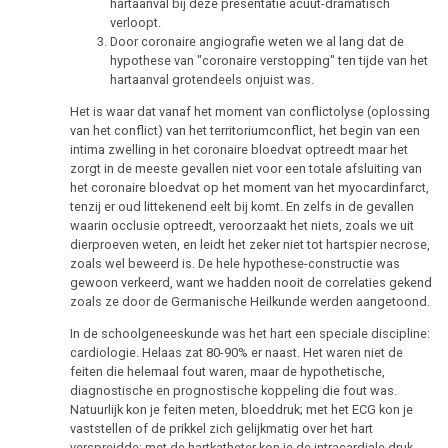
hartaanval bij deze presentatie acuut-dramatisch
verloopt.
Door coronaire angiografie weten we al lang dat de
hypothese van "coronaire verstopping" ten tijde van het
hartaanval grotendeels onjuist was.
Het is waar dat vanaf het moment van conflictolyse (oplossing
van het conflict) van het territoriumconflict, het begin van een
intima zwelling in het coronaire bloedvat optreedt maar het
zorgt in de meeste gevallen niet voor een totale afsluiting van
het coronaire bloedvat op het moment van het myocardinfarct,
tenzij er oud littekenend eelt bij komt. En zelfs in de gevallen
waarin occlusie optreedt, veroorzaakt het niets, zoals we uit
dierproeven weten, en leidt het zeker niet tot hartspier necrose,
zoals wel beweerd is. De hele hypothese-constructie was
gewoon verkeerd, want we hadden nooit de correlaties gekend
zoals ze door de Germanische Heilkunde werden aangetoond.
In de schoolgeneeskunde was het hart een speciale discipline:
cardiologie. Helaas zat 80-90% er naast. Het waren niet de
feiten die helemaal fout waren, maar de hypothetische,
diagnostische en prognostische koppeling die fout was.
Natuurlijk kon je feiten meten, bloeddruk; met het ECG kon je
vaststellen of de prikkel zich gelijkmatig over het hart
verspreidde; met de hartkatheter kon je de intracardiale druk