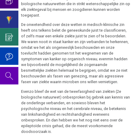
2019
1994
biologische natuurwetten die in strikt wetenschappelijke zin op
Het
Borstkanker
elk ziektegeval bij mensen en zoogdieren kunnen worden
onderscheid
De
Sanatorium
toegepast.
met
video
Boulimia
2022
Rosenhof
De onwetendheid over deze wetten in medisch-klinische zin
psycho-
voor
heeft ons telkens belet de geneeskunde juist te classificeren,
Darmkanker
oncologie
de
of zelfs maar een enkele ziekte juist te zien of te beoordelen.
verjaardag
We waren nooit in staat kanker en zijn verbanden te herkennen,
Rectum-
Germanische
omdat we het als ongeneeslijk beschouwden en onze
2020
2022
Ca
toevlucht hadden genomen tot het wegnemen van de
Heilkunde
symptomen van kanker op organisch niveau; evenmin hadden
Eierstok
we bijvoorbeeld de mogelijkheid de zogenaamde
Gedragscode
besmettelijke ziekten helemaal te begrijpen, omdat we ze niet
2005
Huidveranderingen
beschouwden als fasen van genezing, maar als agressieve
Biologische
fasen van ziekte waarin microben ons willen vernietigen.
Harmonie
Neurodermatitis
Evenzo bleef de wet van de tweefasigheid van ziekten (2e
De
biologische natuurwet) onbesproken bij gebrek aan kennis van
Melanoom
De
de onderlinge verbanden, en sowieso bleven het
5
psychologische niveau en het cerebrale niveau, de betekenis
pagina
biologische
Hart
van linkshandigheid en rechtshandigheid eveneens
is
natuurwetten
onbesproken. En dan hebben we het nog niet eens over de
onder
Hersentumoren
epileptoïde crisis gehad, die de meest voorkomende
1e
constructie
doodsoorzaak is.