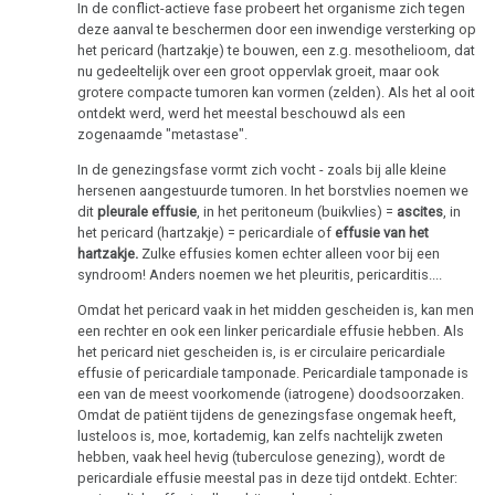
In de conflict-actieve fase probeert het organisme zich tegen
deze aanval te beschermen door een inwendige versterking op
het pericard (hartzakje) te bouwen, een z.g. mesothelioom, dat
nu gedeeltelijk over een groot oppervlak groeit, maar ook
grotere compacte tumoren kan vormen (zelden). Als het al ooit
ontdekt werd, werd het meestal beschouwd als een
zogenaamde "metastase".
In de genezingsfase vormt zich vocht - zoals bij alle kleine
hersenen aangestuurde tumoren. In het borstvlies noemen we
dit
pleurale effusie
, in het peritoneum (buikvlies) =
ascites
, in
het pericard (hartzakje) = pericardiale of
effusie van het
hartzakje.
Zulke effusies komen echter alleen voor bij een
syndroom! Anders noemen we het pleuritis, pericarditis....
Omdat het pericard vaak in het midden gescheiden is, kan men
een rechter en ook een linker pericardiale effusie hebben. Als
het pericard niet gescheiden is, is er circulaire pericardiale
effusie of pericardiale tamponade. Pericardiale tamponade is
een van de meest voorkomende (iatrogene) doodsoorzaken.
Omdat de patiënt tijdens de genezingsfase ongemak heeft,
lusteloos is, moe, kortademig, kan zelfs nachtelijk zweten
hebben, vaak heel hevig (tuberculose genezing), wordt de
pericardiale effusie meestal pas in deze tijd ontdekt. Echter: