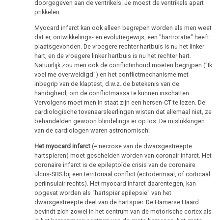
doorgegeven aan de ventrikels. Je moest de ventrikels apart
prikkelen.
Myocard infarct kan ook alleen begrepen worden als men weet
dat er, ontwikkelings- en evolutiegewijs, een "hartrotatie" heeft
plaatsgevonden. De vroegere rechter hartbuis is nu het linker
hart, en de vroegere linker hartbuis is nu het rechter hart.
Natuurlijk zou men ook de conflictinhoud moeten begrijpen ("Ik
voel me overweldigd") en het conflictmechanisme met
inbegrip van de klaptest, d.w.z. de betekenis van de
handigheid, om de conflictmassa te kunnen inschatten.
Vervolgens moet men in staat zijn een hersen-CT te lezen. De
cardiologische tovenaarsleerlingen wisten dat allemaal niet, ze
behandelden gewoon blindelings er op los. De mislukkingen
van de cardiologen waren astronomisch!
Het myocard infarct
(= necrose van de dwarsgestreepte
hartspieren) moet gescheiden worden van coronair infarct. Het
coronaire infarct is de epileptoïde crisis van de coronaire
ulcus-SBS bij een territoriaal conflict (ectodermaal, of corticaal
periinsulair rechts). Het myocard infarct daarentegen, kan
opgevat worden als “hartspier epilepsie" van het
dwarsgestreepte deel van de hartspier. De Hamerse Haard
bevindt zich zowel in het centrum van de motorische cortex als