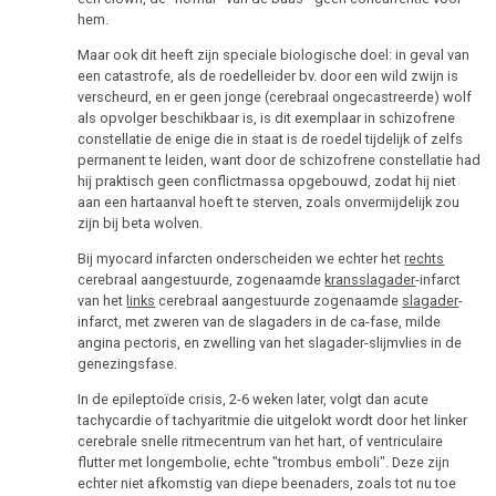
hem.
Maar ook dit heeft zijn speciale biologische doel: in geval van
een catastrofe, als de roedelleider bv. door een wild zwijn is
verscheurd, en er geen jonge (cerebraal ongecastreerde) wolf
als opvolger beschikbaar is, is dit exemplaar in schizofrene
constellatie de enige die in staat is de roedel tijdelijk of zelfs
permanent te leiden, want door de schizofrene constellatie had
hij praktisch geen conflictmassa opgebouwd, zodat hij niet
aan een hartaanval hoeft te sterven, zoals onvermijdelijk zou
zijn bij beta wolven.
Bij myocard infarcten onderscheiden we echter het
rechts
cerebraal aangestuurde, zogenaamde
kransslagader
-infarct
van het
links
cerebraal aangestuurde zogenaamde
slagader
-
infarct, met zweren van de slagaders in de ca-fase, milde
angina pectoris, en zwelling van het slagader-slijmvlies in de
genezingsfase.
In de epileptoïde crisis, 2-6 weken later, volgt dan acute
tachycardie of tachyaritmie die uitgelokt wordt door het linker
cerebrale snelle ritmecentrum van het hart, of ventriculaire
flutter met longembolie, echte "trombus emboli". Deze zijn
echter niet afkomstig van diepe beenaders, zoals tot nu toe