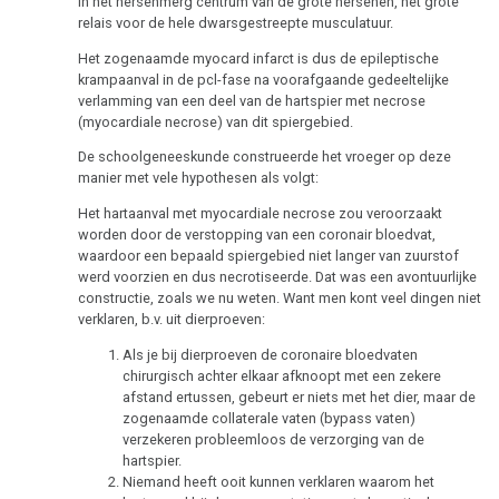
in het hersenmerg centrum van de grote hersenen, het grote
relais voor de hele dwarsgestreepte musculatuur.
Het zogenaamde myocard infarct is dus de epileptische
krampaanval in de pcl-fase na voorafgaande gedeeltelijke
verlamming van een deel van de hartspier met necrose
(myocardiale necrose) van dit spiergebied.
De schoolgeneeskunde construeerde het vroeger op deze
manier met vele hypothesen als volgt:
Het hartaanval met myocardiale necrose zou veroorzaakt
worden door de verstopping van een coronair bloedvat,
waardoor een bepaald spiergebied niet langer van zuurstof
werd voorzien en dus necrotiseerde. Dat was een avontuurlijke
constructie, zoals we nu weten. Want men kont veel dingen niet
verklaren, b.v. uit dierproeven:
Als je bij dierproeven de coronaire bloedvaten
chirurgisch achter elkaar afknoopt met een zekere
afstand ertussen, gebeurt er niets met het dier, maar de
zogenaamde collaterale vaten (bypass vaten)
verzekeren probleemloos de verzorging van de
hartspier.
Niemand heeft ooit kunnen verklaren waarom het