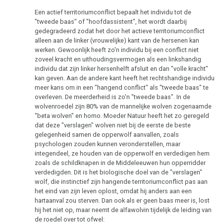
Een actief territoriumconflict bepaalt het individu tot de
"tweede baas" of "hoofdassistent", het wordt daarbij
gedegradeerd zodat het door het actieve territoriumconflict
alleen aan de linker (vrouwelijke) kant van de hersenen kan
werken. Gewoonlijk heeft zo'n individu bij een conflict niet
zoveel kracht en uithoudingsvermogen als een linkshandig
individu dat zijn linker hersenhelft afsluit en dan "volle kracht"
kan geven. Aan de andere kant heeft het rechtshandige individu
meer kans om in een "hangend conflict" als "tweede baas" te
overleven. De meerderheid is zo'n "tweede baas". In de
wolvenroedel zijn 80% van de mannelijke wolven zogenaamde
"beta wolven" en homo. Moeder Natuur heeft het zo geregeld
dat deze "verslagen" wolven niet bij de eerste de beste
gelegenheid samen de opperwolf aanvallen, zoals
psychologen zouden kunnen veronderstellen, maar
integendeel, ze houden van de opperwolf en verdedigen hem
zoals de schildknapen in de Middeleeuwen hun opperridder
verdedigden. Dit is het biologische doel van de "verslagen"
wolf, die instinctief zijn hangende territoriumconflict pas aan
het eind van zijn leven oplost, omdat hij anders aan een
hartaanval zou sterven. Dan ook als er geen baas meer is, lost
hij het niet op, maar neemt de alfawolvin tijdelijk de leiding van
de roedel over tot ofwel: