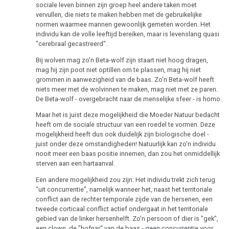
sociale leven binnen zijn groep heel andere taken moet
vervullen, die niets te maken hebben met de gebruikelijke
normen waarmee mannen gewoonlijk gemeten worden. Het
individu kan de volle leeftijd bereiken, maar is levenslang quasi
"cerebraal gecastreerd".
Bij wolven mag zo'n Beta-wolf zijn staart niet hoog dragen,
mag hij zijn poot niet optillen om te plassen, mag hij niet
grommen in aanwezigheid van de baas. Zo'n Beta-wolf heeft
niets meer met de wolvinnen te maken, mag niet met ze paren.
De Beta-wolf - overgebracht naar de menselijke sfeer - is homo.
Maar het is juist deze mogelijkheid die Moeder Natuur bedacht
heeft om de sociale structuur van een roedel te vormen. Deze
mogelijkheid heeft dus ook duidelijk zijn biologische doel -
juist onder deze omstandigheden! Natuurlijk kan zo'n individu
nooit meer een baas positie innemen, dan zou het onmiddellijk
sterven aan een hartaanval.
Een andere mogelijkheid zou zijn: Het individu trekt zich terug
"uit concurrentie", namelijk wanneer het, naast het territoriale
conflict aan de rechter temporale zijde van de hersenen, een
tweede corticaal conflict actief ondergaat in het territoriale
gebied van de linker hersenhelft. Zo'n persoon of dier is "gek",
een clown, de "hofnar" van de baas - geen concurrentie voor