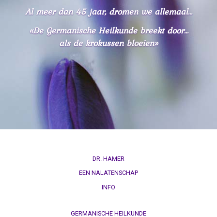
Al meer dan 45 jaar, dromen we allemaal...
«De Germanische Heilkunde breekt door...
als de krokussen bloeien»
DR. HAMER
EEN NALATENSCHAP
INFO
GERMANISCHE HEILKUNDE