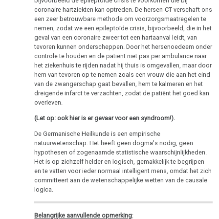
bijvoorbeeld de epileptoïde crisis te voorkomen die bij
coronaire hartziekten kan optreden. De hersen-CT verschaft ons
een zeer betrouwbare methode om voorzorgsmaatregelen te
nemen, zodat we een epileptoïde crisis, bijvoorbeeld, die in het
geval van een coronaire zweer tot een hartaanval leidt, van
tevoren kunnen onderscheppen. Door het hersenoedeem onder
controle te houden en de patiënt niet pas per ambulance naar
het ziekenhuis te rijden nadat hij thuis is omgevallen, maar door
hem van tevoren op te nemen zoals een vrouw die aan het eind
van de zwangerschap gaat bevallen, hem te kalmeren en het
dreigende infarct te verzachten, zodat de patiënt het goed kan
overleven.
(Let op: ook hier is er gevaar voor een syndroom!).
De Germanische Heilkunde is een empirische
natuurwetenschap. Het heeft geen dogma's nodig, geen
hypothesen of zogenaamde statistische waarschijnlijkheden.
Het is op zichzelf helder en logisch, gemakkelijk te begrijpen
en te vatten voor ieder normaal intelligent mens, omdat het zich
committeert aan de wetenschappelijke wetten van de causale
logica.
Belangrijke aanvullende opmerking
: