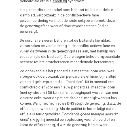
pericardiale effusie
alleen bij
syndroom!
Het pericardiale mesothelioom behoort tot het middelste
kiemblad, veroorzaakt in de conflict-actieve fase
celvermeerdering van het adenoïde celtype en breekt deze in
de genezingsfase weer af door mycobacteriën (indien
aanwezig).
De coronaire zweren behoren tot de buitenste kiemblad,
veroorzaken celvermindering in de conflict-actieve fase en
vullen de zweren in de genezingsfase aan, met behulp van
virussen (als die bestaan!). Daarentegen behoort myocardiale
necrose tot het grotehersenen-mesodermale-hersenmerg.
Zo onbekend als het pericardiale mesothelioom was, was
vroeger ook de oorzaak van pericardiale effusie, bijna altijd
verkeerd geïnterpreteerd als "hartfalen". Dit is meestal een
conflictrecidief voor een nieuw pericardiaal mesothelioom
(met syndroom!) Dit kan zelfs het beginpunt worden van een
vicieuze cirkel waar de patiënt dan heel moeilijk weer uit kan
komen. Want met het nieuwe DHS stopt de genezing, d.w.z. de
effusie gaat weer terug. Als de patiënt te horen krijgt dat de
effusie is teruggetrokken ("
omdat de goede therapie gewerkt
heeft
"), krijgt hij meestal een oplossing voor dit recidief en
komt de effusie terug, d.w.z. de genezing begint weer