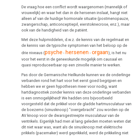
De vraag hoe een conflict wordt waargenomen (mannelijk of
vrouwelijk) en waar het dan in de hersenen inslaat, hangt niet
alleen af van de huidige hormonale situatie (postmenopauze,
zwangerschap, anticonceptiepil, eierstoknecrose, enz.), maar
ook van de handigheid van de patiënt.
Met deze hulpmiddelen, d.w.z. de kennis van de regelmaat en
de kennis van de typische symptomen van het beloop op de
psyche
hersenen
orgaan
drie niveaus (
-
-
), is het nu
voor het eerst in de geneeskunde mogelijk om causaal en
quasi reproduceerbaar op een zinvolle manier te werken.
Pas door de Germanische Heilkunde kunnen we de onderlinge
verbanden rond het hart voor het eerst goed begrijpen en
hebben we er geen hypothesen meer voor nodig, want
hartdiagnostiek zonder kennis van deze onderlinge verbanden
is een onmogelijkheid! We hadden ons bijvoorbeeld
voorgesteld dat de prikkel voor de gladde hartmusculatuur van
de boezems (sinusknoop) "overgebracht" zou worden op de
AV knoop voor de dwarsgestreepte musculatuur van de
ventrikels. Eigenlijk had men al lang geleden moeten weten dat
dit niet waar was, want als de sinusknoop met elektrische
prikkels (pacemaker) werd geprikkeld, werd de prikkeling niet