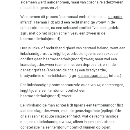
algemeen werd aangenomen, maar van coronaire aderzweren
die aan het genezen zijn.
We noemen dit proces "pulmonaal embolisch acuut
slagader
-
infarct". Hieraan lijdt altijd een rechtshandige vrouw in de
epileptoïde crisis, na een seksueel conflict "van niet gedekt
zijn", met op het organische niveau een zweer in de
baarmoederhals(mond).
Hier is links- of rechtshandigheid van centraal belang, want een
linkshandige vrouw krijgt bijvoorbeeld tijdens een seksueel
conflict geen baarmoederhals(mond)zweer, maar wel een
kransslagaderzweer (samen met een depressie), en in de
genezingsfase (epileptoïde crisis) een bradycardie,
bradyaritmie of hartstilstand (zgn.
kransslagaderhart
-infarct).
Een linkshandige postmenopauzale oude vrouw, daarentegen,
krijgt tijdens een territoriumconflict een
baarmoederhals(mond) zweer.
De linkshandige man echter lijdt tijdens een territoriumconflict
aan een slagaderzweer, en in de genezingsfase (epileptoïde
crisis) aan het acute slagaderinfarct, wat de rechtshandige
man, en de linkshandige vrouw, alleen in een schizofrene
constellatie na een territoriumconflict kunnen oplopen.