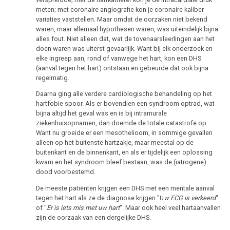
meten; met coronaire angiografie kon je coronaire kaliber
variaties vaststellen. Maar omdat de oorzaken niet bekend
waren, maar allemaal hypothesen waren, was uiteindelijk bijna
alles fout. Niet alleen dat, wat de tovenaarsleerlingen aan het
doen waren was uiterst gevaarlijk. Want bij elk onderzoek en
elke ingreep aan, rond of vanwege het hart, kon een DHS
(aanval tegen het hart) ontstaan en gebeurde dat ook bijna
regelmatig.
Daarna ging alle verdere cardiologische behandeling op het
hartfobie spoor. Als er bovendien een syndroom optrad, wat
bijna altijd het geval was en is bij intramurale
ziekenhuisopnamen, dan doemde de totale catastrofe op.
Want nu groeide er een mesothelioom, in sommige gevallen
alleen op het buitenste hartzakje, maar meestal op de
buitenkant en de binnenkant, en als er tijdelijk een oplossing
kwam en het syndroom bleef bestaan, was de (iatrogene)
dood voorbestemd.
De meeste patiënten krijgen een DHS met een mentale aanval
tegen het hart als ze de diagnose krijgen "U
w ECG is verkeerd
"
of "
Er is iets mis met uw hart
". Maar ook heel veel hartaanvallen
zijn de oorzaak van een dergelijke DHS.