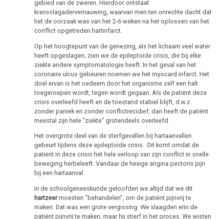
Dieren
gebied van de zweren. Hierdoor ontstaat
kransslagadervernauwing, waarvan men ten onrechte dacht dat
en
het de oorzaak was van het 2-6 weken na het oplossen van het
planten
conflict opgetreden hartinfarct.
Op het hoogtepunt van de genezing, als het lichaam veel water
heeft opgeslagen, zien we de epileptoïde crisis, die bij elke
ziekte andere symptomatologie heeft. In het geval van het
Roken
coronaire ulcus gebeuren noemen we het myocard infarct. Het
en
doel ervan is het oedeem door het organisme zelf een halt
kanker
toegeroepen wordt, tegen wordt gegaan. Als de patiënt deze
crisis overleefd heeft en de toestand stabiel blijft, d.w.z.
Metastasen
zonder paniek en zonder conflictrecidief, dan heeft de patiënt
meestal zijn hele "ziekte" grotendeels overleefd.
Medicatie
Het overgrote deel van de sterfgevallen bij hartaanvallen
gebeurt tijdens deze epileptoïde crisis. Dit komt omdat de
Tumormarker
patiënt in deze crisis het hele verloop van zijn conflict in snelle
beweging herbeleeft. Vandaar de hevige angina pectoris pijn
Pijn
bij een hartaanval.
Therapie
In de schoolgeneeskunde geloofden we altijd dat we dit
hartzeer
moesten "behandelen", om de patiënt pijnvrij te
maken. Dat was een grote vergissing. We slaagden erin de
Mein
patiënt pijnvrij te maken, maar hij stierf in het proces. We wisten