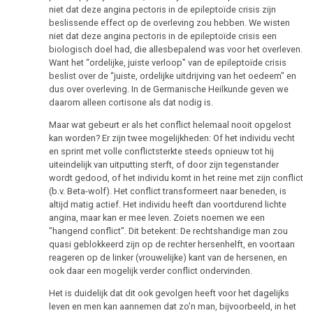
Studentenmädchen
niet dat deze angina pectoris in de epileptoïde crisis zijn
-
beslissende effect op de overleving zou hebben. We wisten
Therapeutische
niet dat deze angina pectoris in de epileptoïde crisis een
biologisch doel had, die allesbepalend was voor het overleven.
sensatie
Want het “ordelijke, juiste verloop" van de epileptoïde crisis
beslist over de “juiste, ordelijke uitdrijving van het oedeem" en
Het
dus over overleving. In de Germanische Heilkunde geven we
ideale
daarom alleen cortisone als dat nodig is.
ziekenhuis
Maar wat gebeurt er als het conflict helemaal nooit opgelost
kan worden? Er zijn twee mogelijkheden: Of het individu vecht
Statistieken
en sprint met volle conflictsterkte steeds opnieuw tot hij
uiteindelijk van uitputting sterft, of door zijn tegenstander
wordt gedood, of het individu komt in het reine met zijn conflict
(b.v. Beta-wolf). Het conflict transformeert naar beneden, is
Volksgezondheid
altijd matig actief. Het individu heeft dan voortdurend lichte
angina, maar kan er mee leven. Zoiets noemen we een
"hangend conflict". Dit betekent: De rechtshandige man zou
quasi geblokkeerd zijn op de rechter hersenhelft, en voortaan
reageren op de linker (vrouwelijke) kant van de hersenen, en
ook daar een mogelijk verder conflict ondervinden.
Het is duidelijk dat dit ook gevolgen heeft voor het dagelijks
leven en men kan aannemen dat zo'n man, bijvoorbeeld, in het