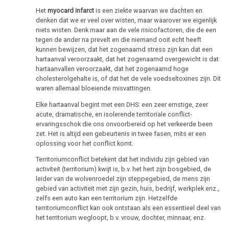
Testiculair
Biologische
Het
myocard infarct
is een ziekte waarvan we dachten en
carcinoom
natuurwet
denken dat we er veel over wisten, maar waarover we eigenlijk
niets wisten. Denk maar aan de vele risicofactoren, die de een
Strottenhoofd
2e
tegen de ander na prevelt en die niemand ooit echt heeft
kunnen bewijzen, dat het zogenaamd stress zijn kan dat een
Biologische
Botkanker
hartaanval veroorzaakt, dat het zogenaamd overgewicht is dat
natuurwet
hartaanvallen veroorzaakt, dat het zogenaamd hoge
Leukemie
cholesterolgehalte is, of dat het de vele voedseltoxines zijn. Dit
3e
waren allemaal bloeiende misvattingen.
Biologische
Leverkanker
Elke hartaanval begint met een DHS: een zeer ernstige, zeer
natuurwet
acute, dramatische, en isolerende territoriale conflict-
Longkanker
ervaringsschok die ons onvoorbereid op het verkeerde been
4e
zet. Het is altijd een gebeurtenis in twee fasen, mits er een
Lymfeklieren
Biologische
oplossing voor het conflict komt.
natuurwet
Hodgkin/Non-
Territoriumconflict betekent dat het individu zijn gebied van
activiteit (territorium) kwijt is, b.v. het hert zijn bosgebied, de
Hodgkin
5e
leider van de wolvenroedel zijn steppegebied, de mens zijn
Biologische
gebied van activiteit met zijn gezin, huis, bedrijf, werkplek enz.,
Maagkanker
natuurwet
zelfs een auto kan een territorium zijn. Hetzelfde
territoriumconflict kan ook ontstaan als een essentieel deel van
Mesothelioom
Nomenclatuur
het territorium wegloopt, b.v. vrouw, dochter, minnaar, enz.