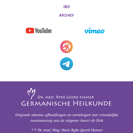
SBS
ARCHIEF
Originele teksten, afbeeldingen en vertalingen
met vriendelijke
toestemming
van de uitgever Amici-di-Dirk
©® Dr. med. Mag. theol. Ryke Geerd Hamer