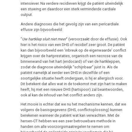
intensiever. Na verdere recidieven krijgt de patiënt uiteindelijk
een stuwing en daardoor een sterk verminderde cardiale
output.
Andere diagnoses die het gevolg zijn van een pericardiale
effusie zijn bijvoorbeeld:
"
Uw hartklep sluit niet meer
" (veroorzaakt door de effusie). Ook
hier is het risico van een DHS of recidief zeer groot. De patiënt
kan dan bijvoorbeeld een ‘inbreuk op de eigenwaarde’ conflict
krijgen over de hartprestaties, organisch een necrose van de
binnenwand van het hart (endocard) of van de hartkleppen,
zodat de diagnose uiteindelijk "schijnbaar" juist is. Als de
patiënt namelijk al eerder een DHS in dezelfde of een
soortgelijke situatie heeft ondergaan, is hij er allergisch voor.
Dit betekent dat alles wat in de toekomst met zijn hart te maken
heeft, hij met een nieuwe DHS (hartspoor) zal beantwoorden,
ook al kan de inhoud van het conflict anders zijn.
Het mooie is echter dat we nu het mechanisme kennen, dat we
volgens de basisgegevens (DHS, conflictoplossing) kunnen
berekenen wanneer de patiënt wat kan verwachten. Met de
hersen-CT hebben we een zeer betrouwbare methode in
handen om alle voorzorgsmaatregelen te nemen om