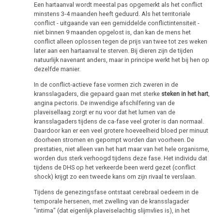
Multiple
Een hartaanval wordt meestal pas opgemerkt als het conflict
DHS
Sclerose
minstens 3-4 maanden heeft geduurd. Als het territoriale
conflict - uitgaande van een gemiddelde conflictintensiteit -
Hamerse
niet binnen 9 maanden opgelost is, dan kan de mens het
Epilepsie
Haarden
conflict alleen oplossen tegen de prijs van twee tot zes weken
later aan een hartaanval te sterven. Bij dieren zijn de tijden
Parkinson
Links-
natuurlijk navenant anders, maar in principe werkt het bij hen op
dezelfde manier.
of
Mond
rechtshandigheid
gebied
In de conflict-actieve fase vormen zich zweren in de
kransslagaders, die gepaard gaan met sterke
steken in het hart
,
Hormonen
angina pectoris. De inwendige afschilfering van de
Neus
plaveisellaag zorgt er nu voor dat het lumen van de
Sporen
kransslagaders tijdens de ca-fase veel groter is dan normaal.
De
Daardoor kan er een veel grotere hoeveelheid bloed per minuut
pagina
doorheen stromen en gepompt worden dan voorheen. De
Kiembladen
is
prestaties, niet alleen van het hart maar van het hele organisme,
onder
worden dus sterk verhoogd tijdens deze fase. Het individu dat
Immuunsysteem
tijdens de DHS op het verkeerde been werd gezet (conflict
constructie
shock) krijgt zo een tweede kans om zijn rivaal te verslaan.
Microben
Tijdens de genezingsfase ontstaat cerebraal oedeem in de
Kanker
temporale hersenen, met zwelling van de kransslagader
"intima" (dat eigenlijk plaveiselachtig slijmvlies is), in het