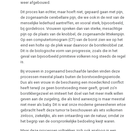
weer afgebouwd.
Dit proces kan echter, maar hoeft niet, gepaard gaan met pijn,
de zogenaamde cerebellaire pijn, die we ook in de rest van de
menselijke lederhuid aantreffen, en vooral sterk, bijvoorbeeld,
bij gordelroos. Vrouwen spreken dan van sterke, mesachtige
pijn op de plaats van de knobbel, de zogenaamde littekenpijn.
Op een computertomogram (CT) van de borst zien we op het
eind een holte op de plek waar daarvoor de borstknobbel zat.
Dit is de biologische vorm van progressie, zoals die in het
geval van bijvoorbeeld primitieve volkeren nog steeds de regel
is.
Bij vrouwen in zogenaamd beschaafde landen vinden deze
processen meestal plaats buiten de borstvoedingsperiode.
Dus als een vrouw in de beschaving een moeder/kind conflict
heeft terwijl ze geen borstvoeding meer geeft, groeit zo'n
borstkliergezwel en imiteert het doel van het meer melk willen
geven aan de zuigeling, die als kind aanwezig is maar meestal
niet meer als baby. Dit is wat onze moderne geneesheren ertoe
gebracht heeft deze tumor te beschouwen als iets volkomen
zinloos, ziekelijks, als een ontaarding van de natuur, omdat ze
het begrip van de oorspronkelijke bedoeling kwijt waren.
Maar deze processen voltrekken zich ook analoog in een