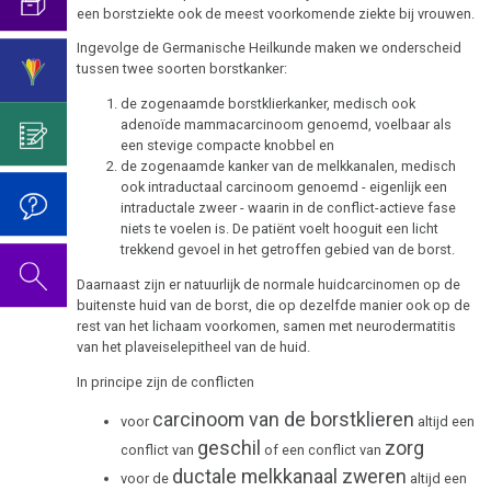
2019
1994
een borstziekte ook de meest voorkomende ziekte bij vrouwen.
Het
Borstkanker
onderscheid
De
Ingevolge de Germanische Heilkunde maken we onderscheid
Sanatorium
tussen twee soorten borstkanker:
met
video
Boulimia
2022
Rosenhof
psycho-
voor
de zogenaamde borstklierkanker, medisch ook
Darmkanker
oncologie
de
adenoïde mammacarcinoom genoemd, voelbaar als
een stevige compacte knobbel en
verjaardag
Rectum-
de zogenaamde kanker van de melkkanalen, medisch
Germanische
2020
2022
ook intraductaal carcinoom genoemd - eigenlijk een
Ca
Heilkunde
intraductale zweer - waarin in de conflict-actieve fase
niets te voelen is. De patiënt voelt hooguit een licht
Eierstok
Gedragscode
trekkend gevoel in het getroffen gebied van de borst.
2005
Huidveranderingen
Biologische
Daarnaast zijn er natuurlijk de normale huidcarcinomen op de
buitenste huid van de borst, die op dezelfde manier ook op de
Harmonie
Neurodermatitis
rest van het lichaam voorkomen, samen met neurodermatitis
van het plaveiselepitheel van de huid.
De
Melanoom
De
5
In principe zijn de conflicten
pagina
biologische
Hart
carcinoom van de borstklieren
voor
altijd een
is
natuurwetten
geschil
zorg
onder
conflict van
of een conflict van
Hersentumoren
ductale melkkanaal zweren
1e
constructie
voor de
altijd een