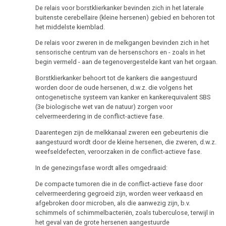
Dieren
De relais voor borstklierkanker bevinden zich in het laterale
en
buitenste cerebellaire (kleine hersenen) gebied en behoren tot
planten
het middelste kiemblad.
De relais voor zweren in de melkgangen bevinden zich in het
sensorische centrum van de hersenschors en - zoals in het
begin vermeld - aan de tegenovergestelde kant van het orgaan.
Roken
Borstklierkanker behoort tot de kankers die aangestuurd
en
worden door de oude hersenen, d.w.z. die volgens het
kanker
ontogenetische systeem van kanker en kankerequivalent SBS
(3e biologische wet van de natuur) zorgen voor
Metastasen
celvermeerdering in de conflict-actieve fase.
Daarentegen zijn de melkkanaal zweren een gebeurtenis die
Medicatie
aangestuurd wordt door de kleine hersenen, die zweren, d.w.z.
weefseldefecten, veroorzaken in de conflict-actieve fase.
Tumormarker
In de genezingsfase wordt alles omgedraaid:
Pijn
De compacte tumoren die in de conflict-actieve fase door
celvermeerdering gegroeid zijn, worden weer verkaasd en
Therapie
afgebroken door microben, als die aanwezig zijn, b.v.
schimmels of schimmelbacteriën, zoals tuberculose, terwijl in
Mein
het geval van de grote hersenen aangestuurde