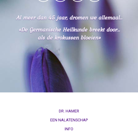
Al meer dan 45 jaar, dromen we allemaal...
«De Germanische Heilkunde breekt door...
als de krokussen bloeien»
DR. HAMER
EEN NALATENSCHAP
INFO