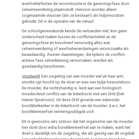
Studentenmädchen
weefseldefecten de reconstructie in de genezingsfase door
-
celvermeerdering plaatsvindt. Hiervoor worden alleen
zogenaamde virussen (als ze bestaan!) als hulpmicroben
Therapeutische
gebruikt. Dit is de operatie van de natuur!
sensatie
De schoolgeneeskunde kende de verbanden niet, kon geen
Het
onderscheid maken tussen de conflictactiviteit en de
ideale
genezingsfase en beschreef eenvoudig alles wat
celvermeerdering of weefselveranderingen veroorzaakte als
ziekenhuis
kwaadaardig. Zweren daarentegen, die tijdens de conflict-
actieve fase celverkleining veroorzaken, werden als
Statistieken
goedaardig beschreven.
Voorbeeld
: Een zuigeling van een moeder viel uit haar arm,
stootte zijn hoofd op de vloer en was een tijdje bewusteloos.
De moeder, die rechtshandig is, leed aan een biologisch
Volksgezondheid
moeder/kind conflict van de linkerborst met een DHS (Dirk
Hamer Syndroom). Uit deze DHS groeide een adenoïde
borstklierkanker in de linkerborst van de moeder, d.w.z. het
borstklierweefsel vermenigvuldigde zich.
Dit is geenszins iets zinloos dat het organisme van de moeder
hier doet door extra borstklierweefsel aan te maken, want het
doel is duidelijk om de zuigeling, die als gevolg van dit ongeluk