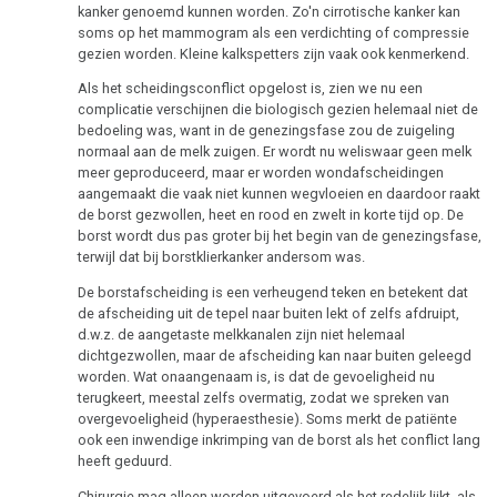
kanker genoemd kunnen worden. Zo'n cirrotische kanker kan
soms op het mammogram als een verdichting of compressie
gezien worden. Kleine kalkspetters zijn vaak ook kenmerkend.
Als het scheidingsconflict opgelost is, zien we nu een
complicatie verschijnen die biologisch gezien helemaal niet de
bedoeling was, want in de genezingsfase zou de zuigeling
normaal aan de melk zuigen. Er wordt nu weliswaar geen melk
meer geproduceerd, maar er worden wondafscheidingen
aangemaakt die vaak niet kunnen wegvloeien en daardoor raakt
de borst gezwollen, heet en rood en zwelt in korte tijd op. De
borst wordt dus pas groter bij het begin van de genezingsfase,
terwijl dat bij borstklierkanker andersom was.
De borstafscheiding is een verheugend teken en betekent dat
de afscheiding uit de tepel naar buiten lekt of zelfs afdruipt,
d.w.z. de aangetaste melkkanalen zijn niet helemaal
dichtgezwollen, maar de afscheiding kan naar buiten geleegd
worden. Wat onaangenaam is, is dat de gevoeligheid nu
terugkeert, meestal zelfs overmatig, zodat we spreken van
overgevoeligheid (hyperaesthesie). Soms merkt de patiënte
ook een inwendige inkrimping van de borst als het conflict lang
heeft geduurd.
Chirurgie mag alleen worden uitgevoerd als het redelijk lijkt, als