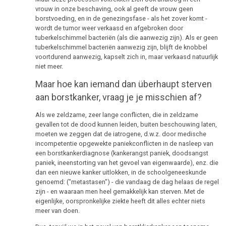
vrouw in onze beschaving, ook al geeft de vrouw geen
borstvoeding, en in de genezingsfase - als het zover komt -
wordt de tumor weer verkaasd en afgebroken door
tuberkelschimmel bacteriën (als die aanwezig zijn). Als er geen
tuberkelschimmel bacteriën aanwezig zijn, blijft de knobbel
voortdurend aanwezig, kapselt zich in, maar verkaasd natuurlijk
niet meer.
Maar hoe kan iemand dan überhaupt sterven
aan borstkanker, vraag je je misschien af?
Als we zeldzame, zeer lange conflicten, die in zeldzame
gevallen tot de dood kunnen leiden, buiten beschouwing laten,
moeten we zeggen dat de iatrogene, d.w.z. door medische
incompetentie opgewekte paniekconflicten in de nasleep van
een borstkankerdiagnose (kankerangst paniek, doodsangst
paniek, ineenstorting van het gevoel van eigenwaarde), enz. die
dan een nieuwe kanker uitlokken, in de schoolgeneeskunde
genoemd: ("metastasen") - die vandaag de dag helaas de regel
zijn - en waaraan men heel gemakkelijk kan sterven. Met de
eigenlijke, oorspronkelijke ziekte heeft dit alles echter niets
meer van doen.