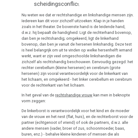
Testiculair
Biologische
scheidingsconflic
t.
carcinoom
natuurwet
Nu weten we dat er rechtshandige en linkshandige mensen zijn.
Iedereen kan dit voor zichzelf uitzoeken: Klap in je handen
Strottenhoofd
2e
zoals in het theater. De bovenste hand is de leidende hand,
Biologische
d.w.z. hij bepaalt de handigheid. Ligt de rechterhand bovenop,
Botkanker
natuurwet
dan ben je rechtshandig; omgekeerd, ligt de linkerhand
bovenop, dan ben je vanuit de hersenen linkshandig. Deze test
Leukemie
3e
is heel belangrijk om uit te vinden op welke hersenhelft iemand
werkt, want er zijn veel omgeschoolde linkshandigen die
Biologische
Leverkanker
zichzelf als rechtshandig beschouwen. Eenvoudig gezegd: het
natuurwet
rechter cerebellum (kleine hersenen) en cerebrum (grote
Longkanker
hersenen) zijn vooral verantwoordelijk voor de linkerkant van
4e
het lichaam, en omgekeerd - het linker cerebellum en cerebrum
Lymfeklieren
Biologische
voor de rechterkant van het lichaam.
natuurwet
In het geval van de
rechtshandige vrouw
kan men in beknopte
Hodgkin/Non-
vorm zeggen:
Hodgkin
5e
De linkerborst is verantwoordelijk voor het kind en de moeder
Biologische
Maagkanker
van de vrouw en het nest (flat, huis), en de rechterborst voor de
natuurwet
partner (echtgenoot of vriend) of ook de partners, d.w.z. alle
Mesothelioom
andere mensen (vader, broer of zus, schoonmoeder, baas,
Nomenclatuur
buren, enz.) - behalve kleine kinderen of mensen die als