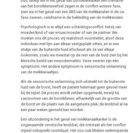
Dus, terwijl we in het geval van borstklierkanker een toename
van het borstklierweefsel zagen in de conflict-actieve fase,
zien we in het geval van een SBS van de melkkanalen in de ca-
fase zweren, celafname in de bekleding van de melkkanalen.
Psychologisch is er altijd een scheidingsconflict: hetzij van
moeder/kind of van vrouw/moeder of van de partner. We
moeten ons dit proces vrij realistisch voorstellen, alsof deze
individuen met lijm aan elkaar vastgeplakt zitten, en er een
stukje van de buitenste huid afscheurt als ze van elkaar
loskomen, zoals we meestal op de rest van de huid zien bij het
klinische beeld van neurodermatitis. Deze zweren zijn één
symptoom. Het andere symptoom is sensorische verlamming
van de melkkanaaltjes.
Als de sensorische verlamming zich uitstrekt tot de buitenste
huid van de borst, heeft de patiënt helemaal geen gevoel meer
bij de tepel. Dit proces wordt zelden opgemerkt, terwijl bij
carcinomen van de borstklieren, afhankelijk van de grootte van
de borst en de plaats van de aangetaste plek, de knobbel al na
een paar weken gevoeld kan worden.
Een uitzondering in het geval van melkkanaalkanker is de
zogenaamde cirrotische knobbel, die ontstaat als het conflict
vrijwel onbeperkt voortduurt. Het zou ook litteken verkrimpende