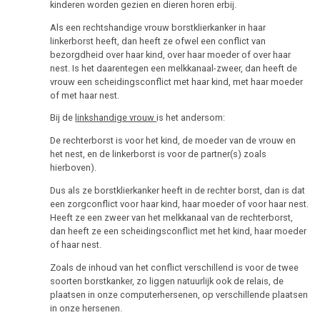
Multiple
kinderen worden gezien en dieren horen erbij.
DHS
Sclerose
Als een rechtshandige vrouw borstklierkanker in haar
linkerborst heeft, dan heeft ze ofwel een conflict van
Hamerse
Epilepsie
bezorgdheid over haar kind, over haar moeder of over haar
Haarden
nest. Is het daarentegen een melkkanaal-zweer, dan heeft de
Parkinson
vrouw een scheidingsconflict met haar kind, met haar moeder
Links-
of met haar nest.
of
Mond
Bij de
linkshandige vrouw
is het andersom:
rechtshandigheid
gebied
De rechterborst is voor het kind, de moeder van de vrouw en
Hormonen
Neus
het nest, en de linkerborst is voor de partner(s) zoals
hierboven).
Sporen
De
Dus als ze borstklierkanker heeft in de rechter borst, dan is dat
pagina
een zorgconflict voor haar kind, haar moeder of voor haar nest.
Kiembladen
is
Heeft ze een zweer van het melkkanaal van de rechterborst,
dan heeft ze een scheidingsconflict met het kind, haar moeder
onder
Immuunsysteem
of haar nest.
constructie
Microben
Zoals de inhoud van het conflict verschillend is voor de twee
soorten borstkanker, zo liggen natuurlijk ook de relais, de
Kanker
plaatsen in onze computerhersenen, op verschillende plaatsen
in onze hersenen.