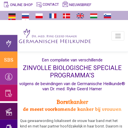
CONTACT
NIEUWSBRIEF
ONLINE SHOP
SBS
INFO
GERMANISCHE
ARCHIEF
VIDEO'S
ONDERWIJSPROGRAMMA
ERFAHRUNGSBERICHTE
ONDERSTEUNING
ENTDECKER
Zinvolle
Vertalers
Feiten
Verklaring
Habilitatierede
Belangrijke
Ik
Dr.
biologische
en
betreffende
Universiteit
informatie
zoek
med.
speciale
Waarom
vertalingen
de
Trnava
hulp...
Ryke
programma's
Germanische
Bestaan
verificatie
Geerd
van
Overdenking:
Heilkunde?
Interview
zogenaamde
Congressen:
SBS
Een compilatie van verschillende
in
Hamer
de
vaccinatie
met
virussen?
Alternatieve
ZINVOLLE BIOLOGISCHE SPECIALE
Trnava
natuur
Het
Dr.
manieren...
Afscheid
PROGRAMMA'S
onderscheid
Bevestiging
Hamer
van
AIDS
met
volgens de bevindingen van de Germanische Heilkunde®
van
1998
Dr.
van Dr. med. Ryke Geerd Hamer
psychologie
Allergieën
de
Hamer
Patiënte
Universiteit
Borstkanker
Het
Astma
van
Verjaardagsconcert
van
de meest voorkomende kanker bij vrouwen
onderscheid
Dr.
2018
Trnava
Oogaandoeningen
met
Hamer,
Qua gewaarwording lokaliseert de vrouw haar band met het
psychosomatiek
Verjaardagsconcert
2024
ORF
Blaaskanker
kind en met haar partner hoofdzakelijk in haar borst. Daarom is