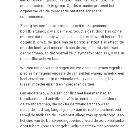
een ontwikkelingsstoornis doormaakt, te helpen door hem
meer moedermelk te geven. Op deze manier probeert het
organisme van de moeder de ontstane schade te
compenseren.
Zolang het conflict voortduurt, groeit de zogenaamde
borstkliertumor, d.w.z. de melkproductie gaat door. Pas op het
moment dat de baby weer helemaal beter is, wordt het conflict
opgelost, d.w.z. de groei van de borstklier stopt. Het effect: de
moeder heeft veel meer melk aan de zogenaamd zieke kant
dan voorheen, en dat hoewel ze in sympathicotonie is, d.w.z. in
de conflict-actieve fase.
We zien dat de veranderingen die we ziekten noemen eigenlijk
precies het tegenovergestelde van ziekten waren, namelijk: een
heel zinvol proces in de wisselwerking van de natuur, b.v.
tussen moeder en kind en moeder en partner.
Een andere vrouw die een conflict met haar man had en
borstkanker had ontwikkeld vóór de eerste drie maanden van
de zwangerschap, die ook na de zwangerschap weer
oplaaide, had nog lange tijd melk aan de rechter partnerborst,
terwijl de melk aan de linkerborst allang was opgedroogd. Aan
het eind van de borstvoedingsperiode werd de borstklierkanker
door tuberculose en het gebruikelijke nachtzweten verkaasd en