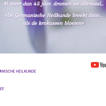
Al meer dan 45 jaar, dromen we allemaal...
«De Germanische Heilkunde breekt door...
als de krokussen bloeien»
ANISCHE HEILKUNDE
EF