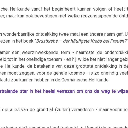
che Heilkunde vanaf het begin heeft kunnen volgen of heeft 
Hamer, maar kan ook bevestigen met welke reuzenstappen de ont
ijn wonderbaarlijke ontdekking twee maal een andere naam gaf. U k
ezen in het boek "
Brustkrebs – der häufigste Krebs bei Frauen?
amer een weerzinwekkende term - naarmate de onderdrukki
tot in het oneindige toenam - en hij wilde het niet langer gebr
he Heilkunde, de betekenis van deze grootste ontdekking in d
men moet zeggen, voor de gehele kosmos - is zo oneindig veel
aats zou kunnen hebben in de Germanische Heilkunde.
 stralende ster in het heelal verrezen om ons de weg te wijz
ie alles van de grond af (zullen) veranderen - maar vooral ie
jn leven, die hij voor ons heeft geleefd, zal (moet) deze verander