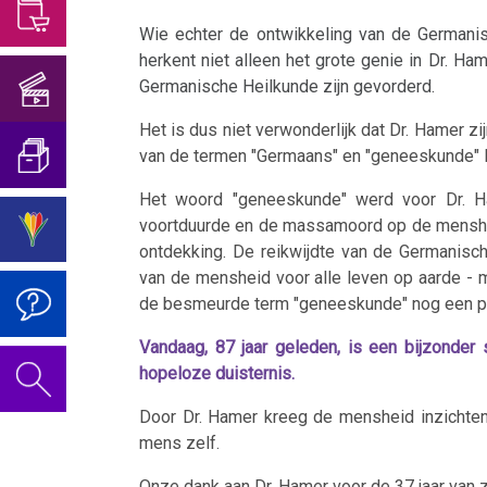
van
Verjaardagsconcert
van
onderscheid
Wie echter de ontwikkeling van de Germanis
Dr.
2018
Oogaandoeningen
Trnava
met
herkent niet alleen het grote genie in Dr. 
Hamer,
Germanische Heilkunde zijn gevorderd.
psychosomatiek
Verjaardagsconcert
Blaaskanker
2024
ORF
2019
Het is dus niet verwonderlijk dat Dr. Hamer z
1994
Het
Borstkanker
van de termen "Germaans" en "geneeskunde" l
onderscheid
De
Sanatorium
Boulimia
Het woord "geneeskunde" werd voor Dr. H
met
video
2022
Rosenhof
voortduurde en de massamoord op de mensheid 
psycho-
voor
Darmkanker
ontdekking. De reikwijdte van de Germanisc
oncologie
de
van de mensheid voor alle leven op aarde - 
Rectum-
de besmeurde term "geneeskunde" nog een pl
verjaardag
Germanische
Ca
2020
2022
Vandaag, 87 jaar geleden, is een bijzonder
Heilkunde
hopeloze duisternis.
Eierstok
Gedragscode
Door Dr. Hamer kreeg de mensheid inzichten d
Huidveranderingen
mens zelf.
2005
Biologische
Onze dank aan Dr. Hamer voor de 37 jaar van zi