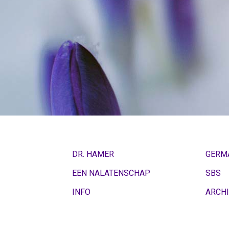
Links-
gebied
of
Neus
rechtshandigheid
De
Hormonen
pagina
Sporen
is
onder
Kiembladen
constructie
Immuunsysteem
DR. HAMER
GERM
Microben
EEN NALATENSCHAP
SBS
Kanker
INFO
ARCHI
Dieren
en