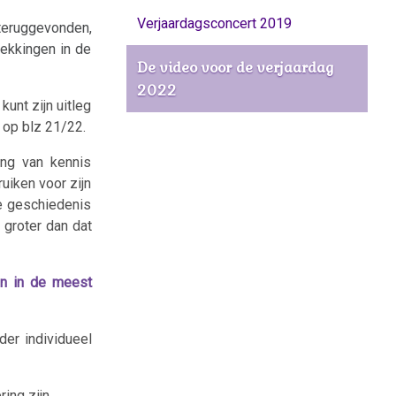
Verjaardagsconcert 2019
teruggevonden,
dekkingen in de
De video voor de verjaardag
2022
unt zijn uitleg
“ op blz 21/22.
ng van kennis
uiken voor zijn
e geschiedenis
 groter dan dat
en in de meest
der individueel
ing zijn.