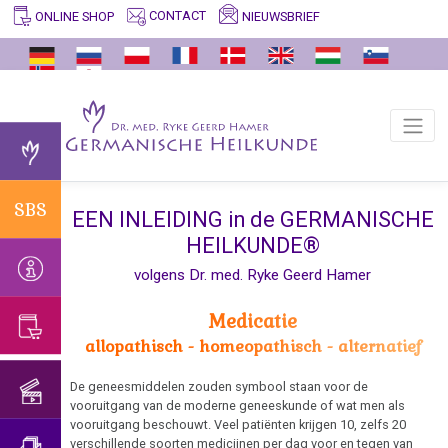
CONTACT
NIEUWSBRIEF
ONLINE SHOP
SBS
INFO
GERMANISCHE
ARCHIEF
VIDEO'S
ONDERWIJSPROGRAMMA
ERFAHRUNGSBERICHTE
ONDERSTEUNING
ENTDECKER
Zinvolle
Vertalers
Feiten
Verklaring
Habilitatierede
Belangrijke
Ik
Dr.
biologische
en
betreffende
Universiteit
informatie
zoek
med.
speciale
Waarom
vertalingen
de
Trnava
hulp...
Ryke
programma's
Germanische
Bestaan
verificatie
Geerd
van
Overdenking:
Heilkunde?
Interview
zogenaamde
Congressen:
SBS
in
Hamer
de
EEN INLEIDING in de GERMANISCHE
vaccinatie
met
virussen?
Alternatieve
Trnava
natuur
HEILKUNDE®
Het
Dr.
manieren...
Afscheid
onderscheid
volgens Dr. med. Ryke Geerd Hamer
Bevestiging
Hamer
van
AIDS
met
van
1998
Dr.
psychologie
Medicatie
Allergieën
de
Hamer
Patiënte
allopathisch - homeopathisch - alternatief
Universiteit
Het
Astma
van
Verjaardagsconcert
van
onderscheid
Dr.
2018
De geneesmiddelen zouden symbool staan voor de
Trnava
Oogaandoeningen
met
vooruitgang van de moderne geneeskunde of wat men als
Hamer,
vooruitgang beschouwt. Veel patiënten krijgen 10, zelfs 20
psychosomatiek
Verjaardagsconcert
2024
ORF
Blaaskanker
verschillende soorten medicijnen per dag voor en tegen van