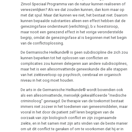
Zinvol Speciaal Programma van de natuur kunnen realiseren of
verwezenlijken? Als we dat zouden kunnen, dan kom maar op
met dat spul. Maar dat kunnen we niet, het bestaat niet. Daarom
kunnen bepaalde substanties alleen een effect hebben dat de
genezingsfase ondersteunt (verlichting), b.v. hoestsiroop,
maar nooit een genezend effect in het vorige veronderstelde
begrip, omdat de genezingsfase al is begonnen met het begin
van de conflictoplossing.
De Germanische Heilkunde® is geen subdiscipline die zich zou
kunnen beperken tot het oplossen van conflicten en
complicaties zou kunnen delegeren aan andere subdisciplines,
maar het is een allesomvattende geneeskunde die alle stappen
van het ziekteverloop op psychisch, cerebraal en organisch
niveau in het oog moet houden.
De arts in de Germanische Heilkunde® wordt bovendien ook
als een allesomvattende, menselijk gekwalificeerde "medische
criminoloog” gevraagd. De therapie van de toekomst bestaat
immers niet zozeer in het toedienen van geneesmiddelen, maar
vooral in het door de patient zelf leren begrijpen van de
oorzaak van zijn biologisch conflict en zijn zogenaamde
ziekte, en in het samen met zijn arts vinden van de beste manier
om uit dit conflict te geraken of om te voorkomen dat hij er in