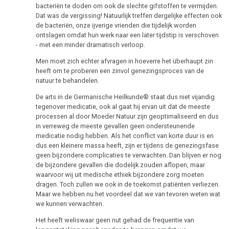
Multiple
bacteriën te doden om ook de slechte gifstoffen te vermijden.
DHS
Sclerose
Dat was de vergissing! Natuurlijk treffen dergelijke effecten ook
de bacteriën, onze ijverige vrienden die tijdelijk worden
Hamerse
Epilepsie
ontslagen omdat hun werk naar een later tijdstip is verschoven
Haarden
- met een minder dramatisch verloop.
Parkinson
Men moet zich echter afvragen in hoeverre het überhaupt zin
Links-
heeft om te proberen een zinvol genezingsproces van de
of
Mond
natuur te behandelen.
rechtshandigheid
gebied
De arts in de Germanische Heilkunde® staat dus niet vijandig
tegenover medicatie, ook al gaat hij ervan uit dat de meeste
Hormonen
Neus
processen al door Moeder Natuur zijn geoptimaliseerd en dus
in verreweg de meeste gevallen geen ondersteunende
Sporen
De
medicatie nodig hebben. Als het conflict van korte duur is en
pagina
dus een kleinere massa heeft, zijn er tijdens de genezingsfase
Kiembladen
is
geen bijzondere complicaties te verwachten. Dan blijven er nog
de bijzondere gevallen die dodelijk zouden aflopen, maar
onder
Immuunsysteem
waarvoor wij uit medische ethiek bijzondere zorg moeten
constructie
dragen. Toch zullen we ook in de toekomst patiënten verliezen.
Microben
Maar we hebben nu het voordeel dat we van tevoren weten wat
we kunnen verwachten.
Kanker
Het heeft weliswaar geen nut gehad de frequentie van