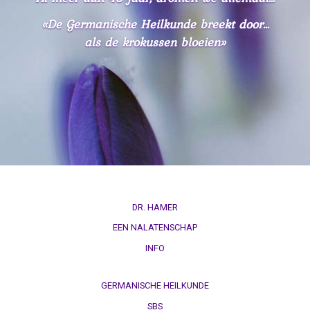
«De Germanische Heilkunde breekt door...
als de krokussen bloeien»
DR. HAMER
EEN NALATENSCHAP
INFO
GERMANISCHE HEILKUNDE
SBS