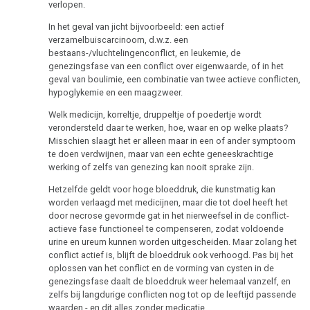
verlopen.
In het geval van jicht bijvoorbeeld: een actief
verzamelbuiscarcinoom, d.w.z. een
bestaans-/vluchtelingenconflict, en leukemie, de
genezingsfase van een conflict over eigenwaarde, of in het
geval van boulimie, een combinatie van twee actieve conflicten,
hypoglykemie en een maagzweer.
Welk medicijn, korreltje, druppeltje of poedertje wordt
verondersteld daar te werken, hoe, waar en op welke plaats?
Misschien slaagt het er alleen maar in een of ander symptoom
te doen verdwijnen, maar van een echte geneeskrachtige
werking of zelfs van genezing kan nooit sprake zijn.
Hetzelfde geldt voor hoge bloeddruk, die kunstmatig kan
worden verlaagd met medicijnen, maar die tot doel heeft het
door necrose gevormde gat in het nierweefsel in de conflict-
actieve fase functioneel te compenseren, zodat voldoende
urine en ureum kunnen worden uitgescheiden. Maar zolang het
conflict actief is, blijft de bloeddruk ook verhoogd. Pas bij het
oplossen van het conflict en de vorming van cysten in de
genezingsfase daalt de bloeddruk weer helemaal vanzelf, en
zelfs bij langdurige conflicten nog tot op de leeftijd passende
waarden - en dit alles zonder medicatie.