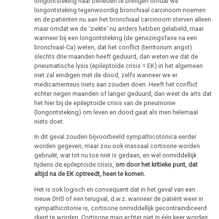
longontsteking naar beneden te brengen omdat we
Dieren
longontsteking tegenwoordig bronchiaal carcinoom noemen
en
en de patiënten nu aan het bronchiaal carcinoom sterven alleen
planten
maar omdat we de ‘ziekte’ nu anders hebben gelabeld, maar
wanneer bij een longontsteking (de genezingsfase na een
bronchiaal-Ca) weten, dat het conflict (territorium angst)
slechts drie maanden heeft geduurd, dan weten we dat de
pneumatische lysis (epileptoïde crisis = EK) in het algemeen
Roken
niet zal eindigen met de dood, zelfs wanneer we er
en
medicamenteus niets aan zouden doen. Heeft het conflict
kanker
echter negen maanden of langer geduurd, dan weet de arts dat
het hier bij de epileptoïde crisis van de pneumonie
Metastasen
(longontsteking) om leven en dood gaat als men helemaal
niets doet.
Medicatie
In dit geval zouden bijvoorbeeld sympathicotonica eerder
worden gegeven, maar zou ook massaal cortisone worden
Tumormarker
gebruikt, wat tot nu toe niet is gedaan, en wel onmiddellijk
tijdens de epileptoïde crisis,
om door het kritieke punt, dat
Pijn
altijd na de EK optreedt, heen te komen.
Therapie
Het is ook logisch en consequent dat in het geval van een
nieuw DHS of een terugval, d.w.z. wanneer de patiënt weer in
Mein
sympathicotonie is, cortisone onmiddellijk gecontraindiceerd
dient te worden. Cortisone mag echter niet in één keer worden