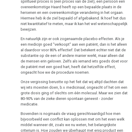
spiritueel proces is (een proces van de ziel), een persoon een
overeenkomstige Haard heeft op een bepaalde plaats in de
hersenen en een overeenkomstige verandering in het orgaan.
Hiermee heb ik de ziel bepaald of afgebakend. Ik hoef het dus
niet kwantitatief te meten, maar ik kan het wel wetenschappelijk
bewijzen.
En natuurlijk zijn er ook zogenaamde placebo-effecten. Als je
een medicijn goed "verkoopt" aan een patiënt, dan is het alleen
al daardoor voor 80% effectief. Dat betekent echter niet dat de
substantie op de een of andere manier werkt, maar alleen dat
de mensen erin geloven. Zelfs als iemand iets goeds doet voor
de patiënt met een goed hart, heeft dat hetzelfde effect,
ongeacht hoe we de procedure noemen.
Onze vergissing berustte op het feit dat wij altijd dachten dat
wij iets moesten doen, b.v. medicinaal, ongeacht of het om een
grote dosis ging of slechts om één molecuul. Maar we zien dat
80-90% van de zieke dieren spontaan geneest - zonder
medicatie.
Bovendien is nogmaals de vraag gerechtvaardigd hoe men
bijvoorbeeld een conflict kan oplossen met om het even welk
middel wanneer dit, zoals we nu weten, het belangrijkste
criterium is. Hoe zouden we überhaupt met enig product een