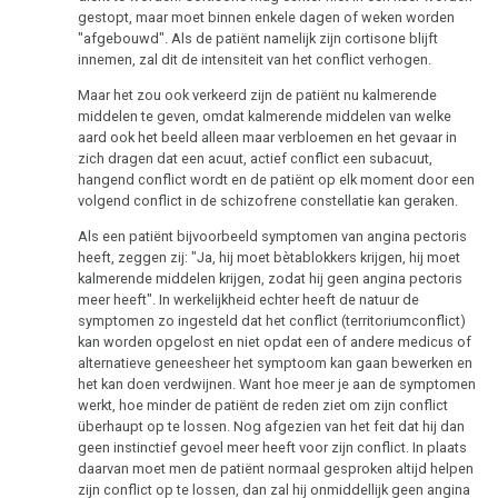
Studentenmädchen
gestopt, maar moet binnen enkele dagen of weken worden
-
"afgebouwd". Als de patiënt namelijk zijn cortisone blijft
Therapeutische
innemen, zal dit de intensiteit van het conflict verhogen.
sensatie
Maar het zou ook verkeerd zijn de patiënt nu kalmerende
middelen te geven, omdat kalmerende middelen van welke
Het
aard ook het beeld alleen maar verbloemen en het gevaar in
ideale
zich dragen dat een acuut, actief conflict een subacuut,
ziekenhuis
hangend conflict wordt en de patiënt op elk moment door een
volgend conflict in de schizofrene constellatie kan geraken.
Statistieken
Als een patiënt bijvoorbeeld symptomen van angina pectoris
heeft, zeggen zij: "Ja, hij moet bètablokkers krijgen, hij moet
kalmerende middelen krijgen, zodat hij geen angina pectoris
meer heeft". In werkelijkheid echter heeft de natuur de
symptomen zo ingesteld dat het conflict (territoriumconflict)
Volksgezondheid
kan worden opgelost en niet opdat een of andere medicus of
alternatieve geneesheer het symptoom kan gaan bewerken en
het kan doen verdwijnen. Want hoe meer je aan de symptomen
werkt, hoe minder de patiënt de reden ziet om zijn conflict
überhaupt op te lossen. Nog afgezien van het feit dat hij dan
geen instinctief gevoel meer heeft voor zijn conflict. In plaats
daarvan moet men de patiënt normaal gesproken altijd helpen
zijn conflict op te lossen, dan zal hij onmiddellijk geen angina