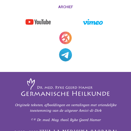
ARCHIEF
Originele teksten, afbeeldingen en vertalingen
met vriendelijke
toestemming
van de uitgever Amici-di-Dirk
©® Dr. med. Mag. theol. Ryke Geerd Hamer