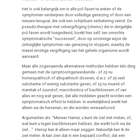
Het is ook belangrijk om in alle pcl-fasen te weten of de
symptomen verdwijnen door volledige genezing of door een
nieuwe terugval, die ook een schijnbare verbetering veinst. De
pseudo-therapie met celvergiftiging (chemo) die in dergelijke
pcl-fasen wordt toegediend, boekt hier zelf, ten onrechte
symptomatische "successen", door op onzinnige wijze de
zintuiglijke symptomen van genezing te stoppen, waarbij de
meest ernstige vergiftiging van het gehele organisme wordt
aanvaard.
Maar alle zogenaamde alternatieve methoden hebben één ding
gemeen met de symptoomgeneeskunde - of zij nu
homeopathisch of allopathisch doseren, d.w.z. of zij veel
substantie of weinig substantie geven, of zij nu muesli of
maretak of zuurstof, macrobiotica of bachbloesem of van
alles en nog wat geven, dat alle middelen geacht worden een
symptomatisch effect te hebben. In werkelijkheid werkt het
alleen via de hersenen, en die worden verwaarloosd.
Argumenten als: "Meneer Hamer, u kunt de ziel niet meten, of,
wat kunt u tegen bachbloesem hebben, die werkt toch via de
ziel….”. Hierop kan ik alleen maar zeggen: Natuurlijk kan ik de
ziel meten. Ik kan zien dat in een bepaald conflict, dat een