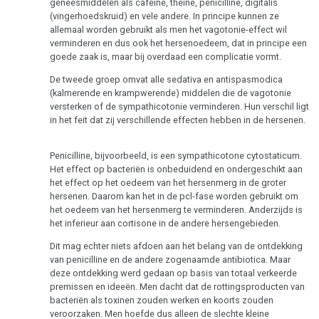
geneesmiddelen als cafeïne, theine, penicilline, digitalis
Testiculair
Biologische
(vingerhoedskruid) en vele andere. In principe kunnen ze
carcinoom
natuurwet
allemaal worden gebruikt als men het vagotonie-effect wil
verminderen en dus ook het hersenoedeem, dat in principe een
Strottenhoofd
2e
goede zaak is, maar bij overdaad een complicatie vormt.
Biologische
Botkanker
De tweede groep omvat alle sedativa en antispasmodica
natuurwet
(kalmerende en krampwerende) middelen die de vagotonie
Leukemie
versterken of de sympathicotonie verminderen. Hun verschil ligt
3e
in het feit dat zij verschillende effecten hebben in de hersenen.
Biologische
Leverkanker
natuurwet
Penicilline, bijvoorbeeld, is een sympathicotone cytostaticum.
Longkanker
Het effect op bacteriën is onbeduidend en ondergeschikt aan
4e
het effect op het oedeem van het hersenmerg in de groter
Lymfeklieren
Biologische
hersenen. Daarom kan het in de pcl-fase worden gebruikt om
het oedeem van het hersenmerg te verminderen. Anderzijds is
natuurwet
Hodgkin/Non-
het inferieur aan cortisone in de andere hersengebieden.
Hodgkin
5e
Dit mag echter niets afdoen aan het belang van de ontdekking
Biologische
van penicilline en de andere zogenaamde antibiotica. Maar
Maagkanker
deze ontdekking werd gedaan op basis van totaal verkeerde
natuurwet
premissen en ideeën. Men dacht dat de rottingsproducten van
Mesothelioom
bacteriën als toxinen zouden werken en koorts zouden
Nomenclatuur
veroorzaken. Men hoefde dus alleen de slechte kleine