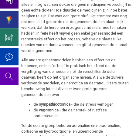
2019
1994
alles en nog wat. Een dokter die geen medicijnen voorschrijft is
Het
Borstkanker
geen echte dokter. Hoe duurder de medicijnen zijn, hoe beter
onderscheid
De
Sanatorium
ze lijken te zijn. Dat was een grote bluf! Het stomste was nog
met
video
Boulimia
dat men altijd geloofde dat de geneesmiddelen plaatselijk
2022
Rosenhof
psycho-
voor
werkten, dat de hersenen er zogenaamd niets mee te maken
Darmkanker
hadden! In feite heeft vrijwel geen enkel geneesmiddel een
oncologie
de
rechtstreeks effect op het orgaan, behalve de plaatselijke
verjaardag
reacties van de darm wanneer een gif of geneesmiddel oraal
Rectum-
Germanische
2020
2022
wordt ingenomen.
Ca
Heilkunde
Alle andere geneesmiddelen hebben een effect op de
Eierstok
hersenen, en hun "effect" is praktisch het effect dat de
Gedragscode
vergiftiging van de hersenen, of de verschillende delen
2005
Huidveranderingen
daarvan, heeft op het organische niveau. Als we de zuivere
Biologische
verdovende middelen, de narcotica en de tranquillizers buiten
Harmonie
Neurodermatitis
beschouwing laten, blijven er twee grote groepen
geneesmiddelen over:
De
Melanoom
De
de
sympathicotonica
- die de stress verhogen,
5
pagina
de
vagotonica
- die de herstel- of rustfase
biologische
Hart
ondersteunen.
is
natuurwetten
onder
Hersentumoren
Tot de eerste groep behoren adrenaline en noradrenaline,
cortisone en hydrocortisone, en uiteenlopende
1e
constructie