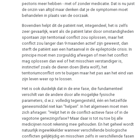
pectoris meer hebben - met of zonder medicatie. Dat is nu juist
de onzin van altijd maar denken dat je de symptomen moet
behandelen in plaats van de oorzaak.
Bovendien helpt dit de patiënt niet, integendeel, het is zelfs
zeer gevaarlijk, want als de patiënt later door omstandigheden
spontaan zijn territoriaal conflict zou oplossen, maar het
conflict zou langer dan 9 maanden actief zijn geweest, dan
sterft de patiënt aan een hartaanval in de epileptoïde crisis. In
principe moet men zorgvuldig afwegen of men het conflict
mag oplossen dan wel of het misschien verstandiger is,
instinctief zoals de dieren doen (Beta wolf), het
territoriumconflict om te buigen maar het pas aan het eind van
zijn leven weer op te lossen.
Het is ook duidelijk dat in de ene fase, die fundamenteel
verschilt van de andere door alle mogelijke fysische
parameters, d.w.z. volledig tegengesteld, één en hetzelfde
geneesmiddel niet kan "helpen". In het algemeen moet men
zich afvragen: "Helpt het in de conflict-actieve fase of in de
vagotone genezingsfase? Maar daar is tot nu toe bij alle
medicijnen nooit rekening mee gehouden. En het geheel wordt
natuurlijk ingewikkelder wanneer verschillende biologische
conflicten gelijktijdig en misschien zelfs in verschillende fasen