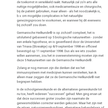
de toekomst in verwikkeld raakt. Natuurlijk zal zo'n arts alle
nuttige mogelijkheden, ook medicamenteuze en chirurgische,
bij de patiënt gebruiken, maar alleen - als het noodzakelijk is,
b.v. om mogelijke complicaties in het natuurlijke
genezingsproces te voorkomen, en wanneer hij dit eveneens
bij zichzelf zou doen.
Germanische Heilkunde® is op zichzelf compleet, het is
uitsluitend gebaseerd op 5 biologische natuurwetten - zonder
een enkele hypothese, en is geverifieerd door de Universiteit
van Trnava (Slowakije) op 8/9 september 1998 en officieel
bevestigd op 11 september 1998. Dus als we iets zouden
willen aannemen, zou het in overeenstemming moeten zijn met
deze 5 Natuurwetten van de Germanische Heilkunde®.
Zolang er nog mensen zijn die denken dat we het
immuunsysteem met medicijnen kunnen versterken, kan ik
alleen maar zeggen dat ze de Germanische Heilkunde® niet
begrepen hebben.
In de schoolgeneeskunde en de alternatieve geneeskunde tot
nu toe, heeft iedereen "successen" gehad. Men ging ervan uit
dat deze successen groter zouden zijn naarmate de
geneesmiddelen correcter werden gekozen. Maar het zijn niet
de artsen, natuurgeneeskundigen, alternatieve behandelaars of